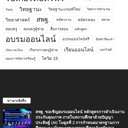
วิทยฐานะ
วิทยฐานะเกณฑ์ใหม่
วิทยาการคำนวณ
วันครู
สพฐ.
วิทยาศาสตร์
สมัครสอบ
สมัครงาน
สสวท
สอบครูผู้ช่วย
สอบครู
สื่อการสอน
หลักสูตร
อบรมออนไลน์
อบรมออนไลน์ฟรี
อัมพร พินะสา
เรียนออนไลน์
เรียกบรรจุครูผู้ช่วย
แจกไฟล์
เปิดภาคเรียน
โควิด 19
แผนการจัดการเรียนรู้
ข่าวมากยิ่งขึ้น
สพฐ. ขอเชิญอบรมออนไลน์ หลักสูตรการดำเนินงาน
ประกันคุณภาพ ภายในสถานศึกษาด้วยปัญญา
ประดิษฐ์ (AI) โมดูลที่ 2 การกำหนดมาตรฐานการ
ศึกษาและเป้าหมายของสถานศึกษาด้วยปัญญา