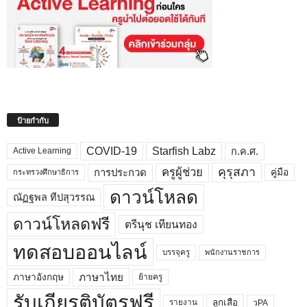
ป้ายกำกับ
COVID-19
Starfish Labz
ก.ค.ศ.
Active Learning
คุรุสภา
ครูผู้ช่วย
คู่มือ
การประกวด
กระทรวงศึกษาธิการ
ดาวน์โหลด
ณัฏฐพล ทีปสุวรรณ
ดาวน์โหลดฟรี
ตรีนุช เทียนทอง
ทดสอบออนไลน์
บรรจุครู
พนักงานราชการ
ภาษาไทย
ภาษาอังกฤษ
ย้ายครู
รับเกียรติบัตรฟรี
ลูกเสือ
วPA
รายงาน