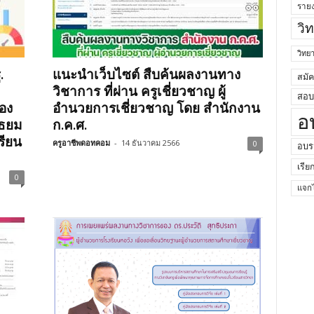
ราย
วิ
วิท
.
แนะนำเว็บไซต์ สืบค้นผลงานทาง
สมั
วิชาการ ที่ผ่าน ครูเชี่ยวชาญ ผู้
สอบค
้อง
อำนวยการเชี่ยวชาญ โดย สำนักงาน
อ
ัธยม
ก.ค.ศ.
รียน
ครูอาชีพดอทคอม
-
14 ธันวาคม 2566
0
อบร
เรีย
0
แจกไ