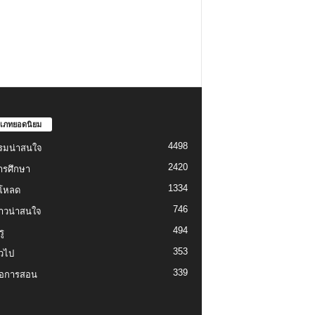
เภทยอดนิยม
4498
รมน่าสนใจ
2420
ารศึกษา
1334
์โหลด
746
งราวน่าสนใจ
494
ู
353
่วไป
339
่อการสอน