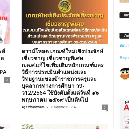
ค้น
เว็
สอบ 
ห์
ดาวน์โหลด เกณฑ์ใหม่เชิงประจักษ์
ือ
เชี่ยวชาญ เชี่ยวชาญพิเศษ
E-sp
ก.ค.ศ.แก้ไขเพิ่มเติมหลักเกณฑ์และ
DPA
วิธีการประเมินตำแหน่งและ
วิทยฐานะของข้าราชการครูและ
0
บุคลากรทางการศึกษา ว9-
ว12/2564 ใช้บังคับตั้งแต่วันที่ ๑๖
พฤษภาคม ๒๕๖๙ เป็นต้นไป
ครูอาชีพดอทคอม
-
30 พฤศจิกายน 2568
0