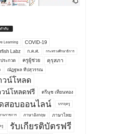
ยกำกับ
COVID-19
ve Learning
rfish Labz
ก.ค.ศ.
กระทรวงศึกษาธิการ
คุรุสภา
ครูผู้ช่วย
รประกวด
อ
ณัฏฐพล ทีปสุวรรณ
าวน์โหลด
วน์โหลดฟรี
ตรีนุช เทียนทอง
ดสอบออนไลน์
บรรจุครู
ภาษาไทย
ภาษาอังกฤษ
กงานราชการ
รับเกียรติบัตรฟรี
ครู