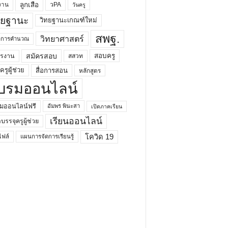
ลูกเสือ
วPA
งาน
วันครู
ทยฐานะ
วิทยฐานะเกณฑ์ใหม่
สพฐ.
วิทยาศาสตร์
ยาการคำนวณ
สมัครสอบ
สอบครู
ครงาน
สสวท
รูผู้ช่วย
สื่อการสอน
หลักสูตร
บรมออนไลน์
มออนไลน์ฟรี
อัมพร พินะสา
เปิดภาคเรียน
เรียนออนไลน์
กบรรจุครูผู้ช่วย
โควิด 19
ฟล์
แผนการจัดการเรียนรู้