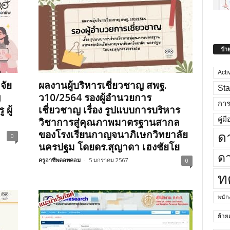
ป้า
Acti
จัย
ผลงานผู้บริหารเชี่ยวชาญ สพฐ.
Sta
ญ
ว10/2564 รองผู้อำนวยการ
กา
ผู้
เชี่ยวชาญ เรื่อง รูปแบบการบริหาร
คู่มื
วิชาการสู่คุณภาพมาตรฐานสากล
ของโรงเรียนกาญจนาภิเษกวิทยาลัย
ด
0
นครปฐม โดยดร.สุญาดา เฮงชัยโย
ดา
ครูอาชีพดอทคอม
-
5 มกราคม 2567
0
ท
พนั
ย้าย