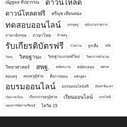
ดาวน์โหลด
ณัฏฐพล ทีปสุวรรณ
ดาวน์โหลดฟรี
ตรีนุช เทียนทอง
ทดสอบออนไลน์
บรรจุครู
พนักงานราชการ
ภาษาไทย
ภาษาอังกฤษ
ย้ายครู
รับเกียรติบัตรฟรี
ลูกเสือ
วPA
รายงาน
วิทยฐานะ
วิทยฐานะเกณฑ์ใหม่
วิทยาการคำนวณ
วันครู
สพฐ.
วิทยาศาสตร์
สมัครสอบ
สมัครงาน
สสวท
สอบครูผู้ช่วย
สอบครู
สื่อการสอน
หลักสูตร
อบรมออนไลน์
อบรมออนไลน์ฟรี
อัมพร พินะสา
เรียนออนไลน์
เรียกบรรจุครูผู้ช่วย
แจกไฟล์
เปิดภาคเรียน
โควิด 19
แผนการจัดการเรียนรู้