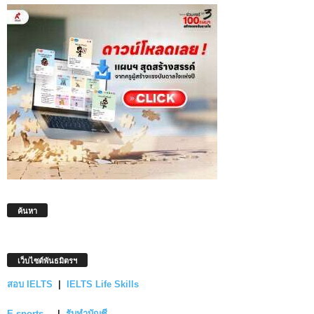
ค้นหา
เว็บไซต์พันธมิตรฯ
สอบ IELTS
|
IELTS Life Skills
E-sports
|
รับทำบัญชี