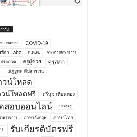
ยกำกับ
COVID-19
ve Learning
rfish Labz
ก.ค.ศ.
กระทรวงศึกษาธิการ
คุรุสภา
ครูผู้ช่วย
รประกวด
อ
ณัฏฐพล ทีปสุวรรณ
าวน์โหลด
วน์โหลดฟรี
ตรีนุช เทียนทอง
ดสอบออนไลน์
บรรจุครู
ภาษาไทย
ภาษาอังกฤษ
กงานราชการ
รับเกียรติบัตรฟรี
ครู