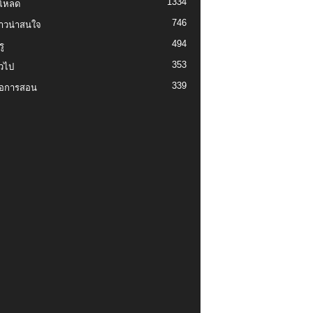
1334
์โหลด
746
งราวน่าสนใจ
494
ู
353
่วไป
339
่อการสอน