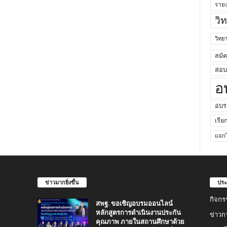
ราย
วิ
วิท
สมั
สอบค
อ
อบร
เรีย
แจกไ
ข่าวมากยิ่งขึ้น
ประ
กิจกร
สพฐ. ขอเชิญอบรมออนไลน์
หลักสูตรการดำเนินงานประกัน
ข่าวก
คุณภาพ ภายในสถานศึกษาด้วย