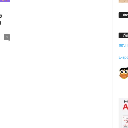
ง
ค้น
ย
เว็
0
สอบ 
E-sp