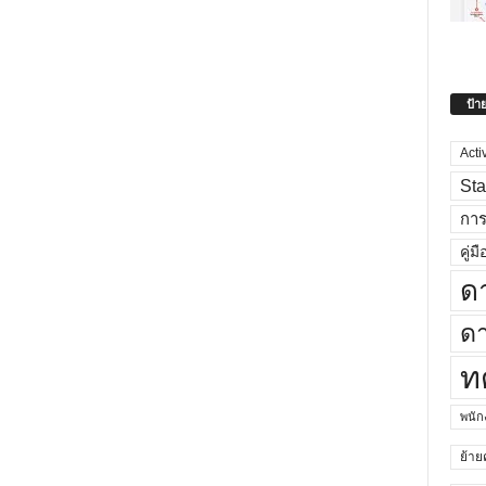
ป้า
Acti
Sta
กา
คู่มื
ด
ดา
ท
พนั
ย้าย