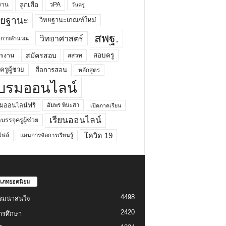
ลูกเสือ
วPA
งาน
วันครู
ทยฐานะ
วิทยฐานะเกณฑ์ใหม่
สพฐ.
วิทยาศาสตร์
ยาการคำนวณ
สมัครสอบ
สอบครู
ครงาน
สสวท
รูผู้ช่วย
สื่อการสอน
หลักสูตร
บรมออนไลน์
มออนไลน์ฟรี
อัมพร พินะสา
เปิดภาคเรียน
เรียนออนไลน์
กบรรจุครูผู้ช่วย
โควิด 19
ฟล์
แผนการจัดการเรียนรู้
เภทยอดนิยม
4498
รมน่าสนใจ
2420
ารศึกษา