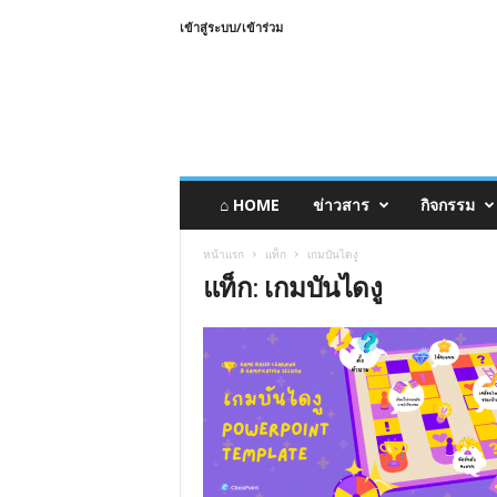
เข้าสู่ระบบ/เข้าร่วม
⌂ HOME
ข่าวสาร
กิจกรรม
หน้าแรก
แท็ก
เกมบันไดงู
แท็ก: เกมบันไดงู