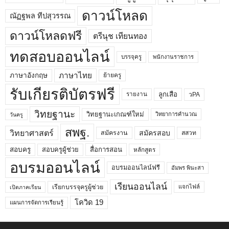
ดาวน์โหลด
ณัฏฐพล ทีปสุวรรณ
ดาวน์โหลดฟรี
ตรีนุช เทียนทอง
ทดสอบออนไลน์
บรรจุครู
พนักงานราชการ
ภาษาไทย
ภาษาอังกฤษ
ย้ายครู
รับเกียรติบัตรฟรี
ลูกเสือ
วPA
รายงาน
วิทยฐานะ
วิทยฐานะเกณฑ์ใหม่
วิทยาการคำนวณ
วันครู
สพฐ.
วิทยาศาสตร์
สมัครสอบ
สมัครงาน
สสวท
สอบครูผู้ช่วย
สอบครู
สื่อการสอน
หลักสูตร
อบรมออนไลน์
อบรมออนไลน์ฟรี
อัมพร พินะสา
เรียนออนไลน์
เรียกบรรจุครูผู้ช่วย
แจกไฟล์
เปิดภาคเรียน
โควิด 19
แผนการจัดการเรียนรู้