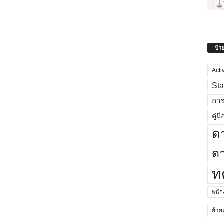
ป้า
Acti
Sta
กา
คู่มื
ด
ดา
ท
พนั
ย้าย