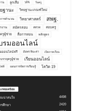
ลูกเสือ
วPA
งาน
วันครู
ทยฐานะ
วิทยฐานะเกณฑ์ใหม่
สพฐ.
วิทยาศาสตร์
ยาการคำนวณ
สมัครสอบ
สอบครู
ครงาน
สสวท
รูผู้ช่วย
สื่อการสอน
หลักสูตร
บรมออนไลน์
มออนไลน์ฟรี
อัมพร พินะสา
เปิดภาคเรียน
เรียนออนไลน์
กบรรจุครูผู้ช่วย
โควิด 19
ฟล์
แผนการจัดการเรียนรู้
เภทยอดนิยม
4498
รมน่าสนใจ
2420
ารศึกษา