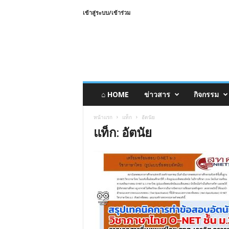
เข้าสู่ระบบ/เข้าร่วม
⌂ HOME
ข่าวสาร
กิจกรรม
หน้าแรก
แท็ก
อัตนัย
แท็ก: อัตนัย