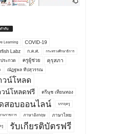
ยกำกับ
COVID-19
ve Learning
rfish Labz
ก.ค.ศ.
กระทรวงศึกษาธิการ
คุรุสภา
ครูผู้ช่วย
รประกวด
อ
ณัฏฐพล ทีปสุวรรณ
าวน์โหลด
วน์โหลดฟรี
ตรีนุช เทียนทอง
ดสอบออนไลน์
บรรจุครู
ภาษาไทย
ภาษาอังกฤษ
กงานราชการ
รับเกียรติบัตรฟรี
ครู