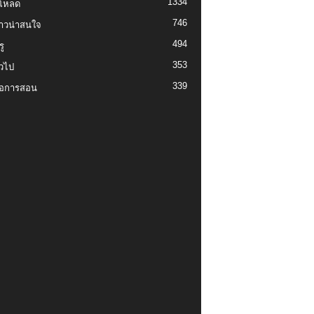
1334
์โหลด
746
งราวน่าสนใจ
494
ู
353
่วไป
339
่อการสอน