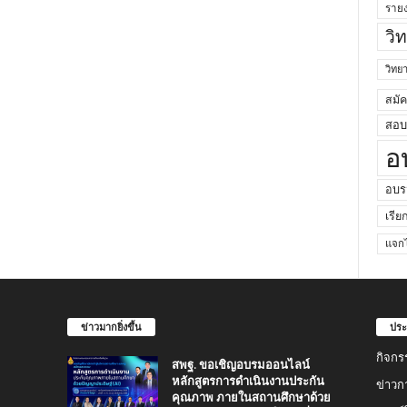
ราย
วิ
วิท
สมั
สอบค
อ
อบร
เรีย
แจกไ
ข่าวมากยิ่งขึ้น
ประ
กิจกร
สพฐ. ขอเชิญอบรมออนไลน์
หลักสูตรการดำเนินงานประกัน
ข่าวก
คุณภาพ ภายในสถานศึกษาด้วย