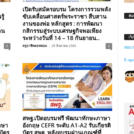
เปิดรับสมัครอบรม โครงการรวมพลัง
ู้
ขับเคลื่อนศาสตร์พระราชา สืบสาน
ค้น
งานของพ่อ หลักสูตร : การพัฒนา
คน
กสิกรรมสู่ระบบเศรษฐกิจพอเพียง
ระหว่างวันที่ 14 – 18 กันยายน...
เว็
ครูอาชีพดอทคอม
-
29 สิงหาคม 2565
0
0
สอบ 
E-sp
สพฐ.เปิดอบรมฟรี พัฒนาทักษะภาษา
กษา
อังกฤษ CEFR ระดับ A1-A2 รับเกียรติ
บัตร
บัตร สพฐ. หลังอบรมผ่านเกณฑ์ที่