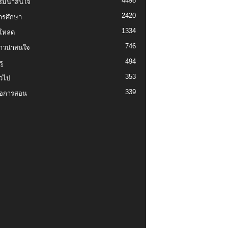
4498
รมน่าสนใจ
2420
ารศึกษา
1334
์โหลด
746
งราวน่าสนใจ
494
ู
353
่วไป
339
่อการสอน