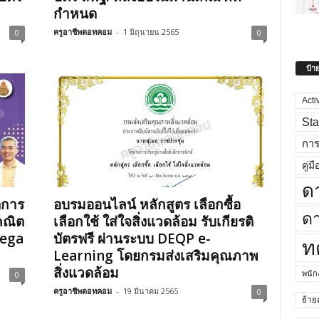
กำหนด
ครูอาชีพดอทคอม
-
1 มิถุนายน 2565
0
0
ป้า
Acti
Sta
กา
คู่มื
ด
ิการ
อบรมออนไลน์ หลักสูตร เลือกซื้อ
ดา
คณิต
เลือกใช้ ใส่ใจสิ่งแวดล้อม รับเกียรติ
Mega
บัตรฟรี ผ่านระบบ DEQP e-
ท
Learning โดยกรมส่งเสริมคุณภาพ
สิ่งแวดล้อม
พนั
0
ครูอาชีพดอทคอม
-
19 มีนาคม 2565
0
ย้าย