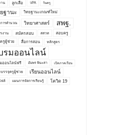
ลูกเสือ
วPA
งาน
วันครู
ทยฐานะ
วิทยฐานะเกณฑ์ใหม่
สพฐ.
วิทยาศาสตร์
ยาการคำนวณ
สมัครสอบ
สอบครู
ครงาน
สสวท
รูผู้ช่วย
สื่อการสอน
หลักสูตร
บรมออนไลน์
มออนไลน์ฟรี
อัมพร พินะสา
เปิดภาคเรียน
เรียนออนไลน์
กบรรจุครูผู้ช่วย
โควิด 19
ฟล์
แผนการจัดการเรียนรู้