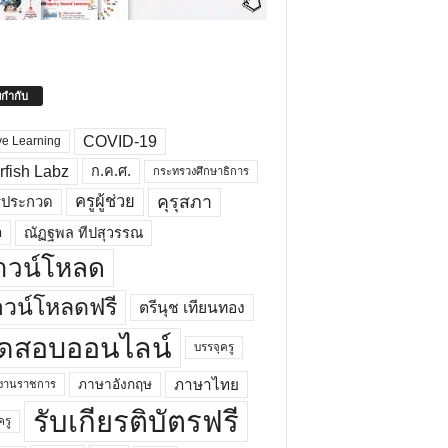
ยกำกับ
COVID-19
ve Learning
rfish Labz
ก.ค.ศ.
กระทรวงศึกษาธิการ
คุรุสภา
ครูผู้ช่วย
รประกวด
อ
ณัฏฐพล ทีปสุวรรณ
าวน์โหลด
วน์โหลดฟรี
ตรีนุช เทียนทอง
ดสอบออนไลน์
บรรจุครู
ภาษาไทย
ภาษาอังกฤษ
กงานราชการ
รับเกียรติบัตรฟรี
ครู