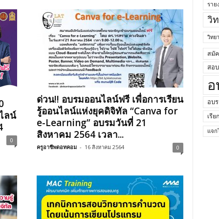
ราย
วิ
วิท
สมั
สอบค
อ
ด่วน!! อบรมออนไลน์ฟรี เพื่อการเรียน
0
อบร
รู้ออนไลน์แห่งยุคดิจิทัล “Canva for
ไลน์
เรีย
e-Learning” อบรมวันที่ 21
4
สิงหาคม 2564 เวลา...
แจกไ
0
ครูอาชีพดอทคอม
-
16 สิงหาคม 2564
0