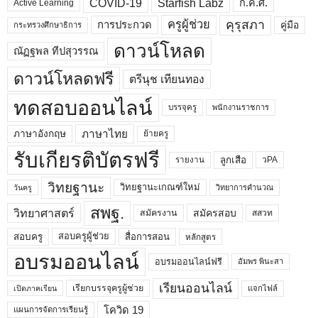
COVID-19
Starfish Labz
ก.ค.ศ.
Active Learning
คุรุสภา
ครูผู้ช่วย
คู่มือ
การประกวด
กระทรวงศึกษาธิการ
ดาวน์โหลด
ณัฏฐพล ทีปสุวรรณ
ดาวน์โหลดฟรี
ตรีนุช เทียนทอง
ทดสอบออนไลน์
บรรจุครู
พนักงานราชการ
ภาษาไทย
ภาษาอังกฤษ
ย้ายครู
รับเกียรติบัตรฟรี
ลูกเสือ
วPA
รายงาน
วิทยฐานะ
วิทยฐานะเกณฑ์ใหม่
วิทยาการคำนวณ
วันครู
สพฐ.
วิทยาศาสตร์
สมัครสอบ
สมัครงาน
สสวท
สอบครูผู้ช่วย
สอบครู
สื่อการสอน
หลักสูตร
อบรมออนไลน์
อบรมออนไลน์ฟรี
อัมพร พินะสา
เรียนออนไลน์
เรียกบรรจุครูผู้ช่วย
แจกไฟล์
เปิดภาคเรียน
โควิด 19
แผนการจัดการเรียนรู้