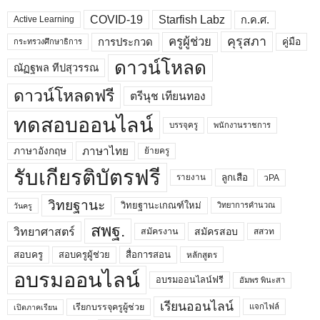
COVID-19
Starfish Labz
ก.ค.ศ.
Active Learning
คุรุสภา
ครูผู้ช่วย
คู่มือ
การประกวด
กระทรวงศึกษาธิการ
ดาวน์โหลด
ณัฏฐพล ทีปสุวรรณ
ดาวน์โหลดฟรี
ตรีนุช เทียนทอง
ทดสอบออนไลน์
บรรจุครู
พนักงานราชการ
ภาษาไทย
ภาษาอังกฤษ
ย้ายครู
รับเกียรติบัตรฟรี
ลูกเสือ
วPA
รายงาน
วิทยฐานะ
วิทยฐานะเกณฑ์ใหม่
วิทยาการคำนวณ
วันครู
สพฐ.
วิทยาศาสตร์
สมัครสอบ
สมัครงาน
สสวท
สอบครูผู้ช่วย
สอบครู
สื่อการสอน
หลักสูตร
อบรมออนไลน์
อบรมออนไลน์ฟรี
อัมพร พินะสา
เรียนออนไลน์
เรียกบรรจุครูผู้ช่วย
แจกไฟล์
เปิดภาคเรียน