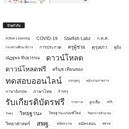
ป้ายกำกับ
COVID-19
Starfish Labz
ก.ค.ศ.
Active Learning
คุรุสภา
ครูผู้ช่วย
คู่มือ
การประกวด
กระทรวงศึกษาธิการ
ดาวน์โหลด
ณัฏฐพล ทีปสุวรรณ
ดาวน์โหลดฟรี
ตรีนุช เทียนทอง
ทดสอบออนไลน์
บรรจุครู
พนักงานราชการ
ภาษาไทย
ภาษาอังกฤษ
ย้ายครู
รับเกียรติบัตรฟรี
ลูกเสือ
วPA
รายงาน
วิทยฐานะ
วิทยฐานะเกณฑ์ใหม่
วิทยาการคำนวณ
วันครู
สพฐ.
วิทยาศาสตร์
สมัครสอบ
สมัครงาน
สสวท