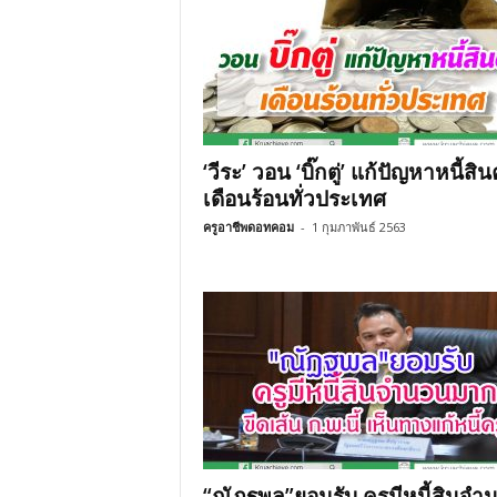
‘วีระ’ วอน ‘บิ๊กตู่’ แก้ปัญหาหนี้สิน
เดือนร้อนทั่วประเทศ
ครูอาชีพดอทคอม
-
1 กุมภาพันธ์ 2563
“ณัฏฐพล”ยอมรับ ครูมีหนี้สินจำ