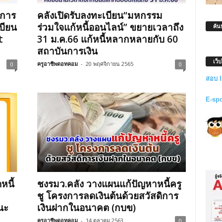
งการ
คลังเปิดรับลงทะเบียน“มหกรรม
บียน
ร่วมใจแก้หนี้ออนไลน์” ขยายเวลาถึง
ค้น
t
31 ม.ค.66 แก้หนี้หลากหลายกับ 60
สถาบันการเงิน
เว็
ครูอาชีพดอทคอม
-
20 พฤศจิกายน 2565
0
0
สอบ 
E-sp
หนี้
ชงรมว.คลัง วางแผนแก้ปัญหาหนี้ครู
ชู โครงการลดเงินต้นด้วยสวัสดิการ
นะ
เงินฝากในอนาคต (กบข)
ครูอาชีพดอทคอม
-
14 ตุลาคม 2563
0