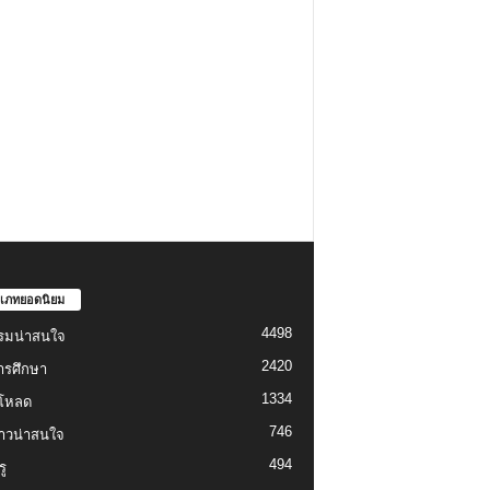
เภทยอดนิยม
4498
รมน่าสนใจ
2420
ารศึกษา
1334
์โหลด
746
งราวน่าสนใจ
494
ู