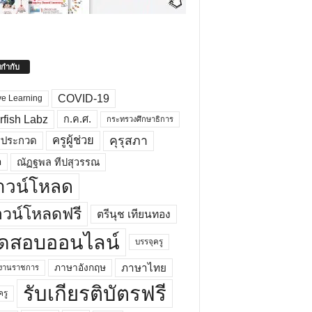
ยกำกับ
COVID-19
ve Learning
rfish Labz
ก.ค.ศ.
กระทรวงศึกษาธิการ
คุรุสภา
ครูผู้ช่วย
รประกวด
อ
ณัฏฐพล ทีปสุวรรณ
าวน์โหลด
วน์โหลดฟรี
ตรีนุช เทียนทอง
ดสอบออนไลน์
บรรจุครู
ภาษาไทย
ภาษาอังกฤษ
กงานราชการ
รับเกียรติบัตรฟรี
ครู