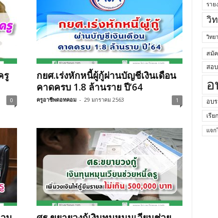
ราย
วิ
วิท
สมั
สอบค
ครู
กยศ.เร่งหักหนี้ผู้กู้ผ่านบัญชีเงินเดือน
อ
คาดครบ 1.8 ล้านราย ปี’64
ครูอาชีพดอทคอม
-
29 มกราคม 2563
0
1
อบร
เรีย
แจกไ
นวน
ศธ.ขยายวงกู้เงินทุนหมุนเวียนช่วย