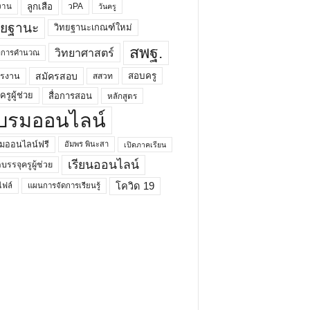
ลูกเสือ
วPA
งาน
วันครู
ทยฐานะ
วิทยฐานะเกณฑ์ใหม่
สพฐ.
วิทยาศาสตร์
ยาการคำนวณ
สมัครสอบ
สอบครู
ครงาน
สสวท
รูผู้ช่วย
สื่อการสอน
หลักสูตร
บรมออนไลน์
มออนไลน์ฟรี
อัมพร พินะสา
เปิดภาคเรียน
เรียนออนไลน์
กบรรจุครูผู้ช่วย
โควิด 19
ฟล์
แผนการจัดการเรียนรู้