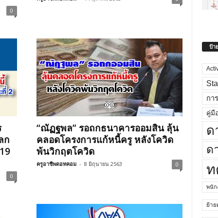
0
ป้า
Acti
Sta
กา
คู่มื
ร
“ณัฏฐพล” รอถกธนาคารออมสิน ลุ้น
ด
ผลก
คลอดโครงการแก้หนี้ครู หลังโควิด
ดา
19
พ้นวิกฤตโควิด
ครูอาชีพดอทคอม
-
8 มิถุนายน 2563
0
ท
0
พนั
ย้าย