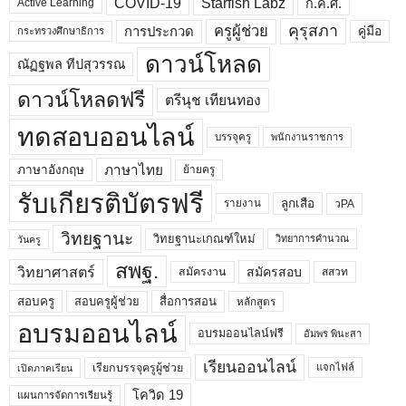
COVID-19
Starfish Labz
ก.ค.ศ.
Active Learning
คุรุสภา
ครูผู้ช่วย
คู่มือ
การประกวด
กระทรวงศึกษาธิการ
ดาวน์โหลด
ณัฏฐพล ทีปสุวรรณ
ดาวน์โหลดฟรี
ตรีนุช เทียนทอง
ทดสอบออนไลน์
บรรจุครู
พนักงานราชการ
ภาษาไทย
ภาษาอังกฤษ
ย้ายครู
รับเกียรติบัตรฟรี
ลูกเสือ
วPA
รายงาน
วิทยฐานะ
วิทยฐานะเกณฑ์ใหม่
วิทยาการคำนวณ
วันครู
สพฐ.
วิทยาศาสตร์
สมัครสอบ
สมัครงาน
สสวท
สอบครูผู้ช่วย
สอบครู
สื่อการสอน
หลักสูตร
อบรมออนไลน์
อบรมออนไลน์ฟรี
อัมพร พินะสา
เรียนออนไลน์
เรียกบรรจุครูผู้ช่วย
แจกไฟล์
เปิดภาคเรียน
โควิด 19
แผนการจัดการเรียนรู้