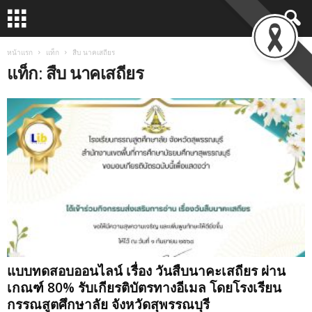
หน้าแรก
แท็ก
สืบ นาคเสถียร
แท็ก: สืบ นาคเสถียร
แบบทดสอบออนไลน์ เรื่อง วันสืบนาคะเสถียร ผ่าน
เกณฑ์ 80% รับเกียรติบัตรทางอีเมล โดยโรงเรียน
กรรณสูตศึกษาลัย จังหวัดสุพรรณบุรี