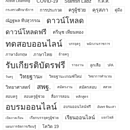
COVID-19
Starfish Labz
ก.ค.ศ.
Active Learning
คุรุสภา
ครูผู้ช่วย
คู่มือ
การประกวด
กระทรวงศึกษาธิการ
ดาวน์โหลด
ณัฏฐพล ทีปสุวรรณ
ดาวน์โหลดฟรี
ตรีนุช เทียนทอง
ทดสอบออนไลน์
บรรจุครู
พนักงานราชการ
ภาษาไทย
ภาษาอังกฤษ
ย้ายครู
รับเกียรติบัตรฟรี
ลูกเสือ
วPA
รายงาน
วิทยฐานะ
วิทยฐานะเกณฑ์ใหม่
วิทยาการคำนวณ
วันครู
สพฐ.
วิทยาศาสตร์
สมัครสอบ
สมัครงาน
สสวท
สอบครูผู้ช่วย
สอบครู
สื่อการสอน
หลักสูตร
อบรมออนไลน์
อบรมออนไลน์ฟรี
อัมพร พินะสา
เรียนออนไลน์
เรียกบรรจุครูผู้ช่วย
แจกไฟล์
เปิดภาคเรียน
โควิด 19
แผนการจัดการเรียนรู้