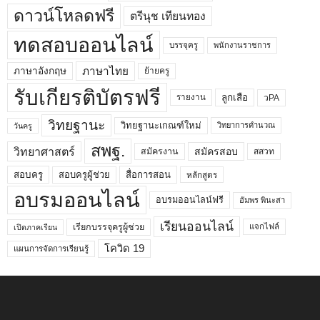
ดาวน์โหลดฟรี
ตรีนุช เทียนทอง
ทดสอบออนไลน์
บรรจุครู
พนักงานราชการ
ภาษาไทย
ภาษาอังกฤษ
ย้ายครู
รับเกียรติบัตรฟรี
ลูกเสือ
วPA
รายงาน
วิทยฐานะ
วิทยฐานะเกณฑ์ใหม่
วิทยาการคำนวณ
วันครู
สพฐ.
วิทยาศาสตร์
สมัครสอบ
สมัครงาน
สสวท
สอบครูผู้ช่วย
สอบครู
สื่อการสอน
หลักสูตร
อบรมออนไลน์
อบรมออนไลน์ฟรี
อัมพร พินะสา
เรียนออนไลน์
เรียกบรรจุครูผู้ช่วย
แจกไฟล์
เปิดภาคเรียน
โควิด 19
แผนการจัดการเรียนรู้