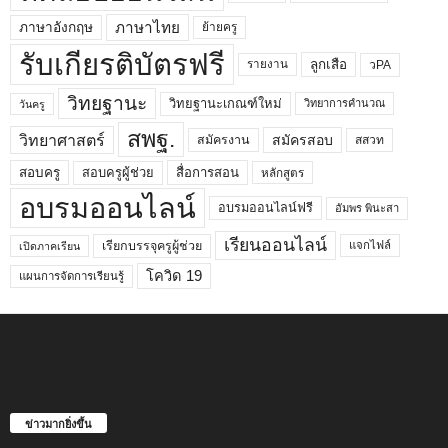
ภาษาไทย
ภาษาอังกฤษ
ย้ายครู
รับเกียรติบัตรฟรี
ลูกเสือ
วPA
รายงาน
วิทยฐานะ
วิทยฐานะเกณฑ์ใหม่
วิทยาการคำนวณ
วันครู
สพฐ.
วิทยาศาสตร์
สมัครสอบ
สมัครงาน
สสวท
สอบครูผู้ช่วย
สอบครู
สื่อการสอน
หลักสูตร
อบรมออนไลน์
อบรมออนไลน์ฟรี
อัมพร พินะสา
เรียนออนไลน์
เรียกบรรจุครูผู้ช่วย
แจกไฟล์
เปิดภาคเรียน
โควิด 19
แผนการจัดการเรียนรู้
ข่าวมากยิ่งขึ้น