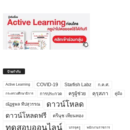
ป้ายกำกับ
COVID-19
Starfish Labz
ก.ค.ศ.
Active Learning
คุรุสภา
ครูผู้ช่วย
คู่มือ
การประกวด
กระทรวงศึกษาธิการ
ดาวน์โหลด
ณัฏฐพล ทีปสุวรรณ
ดาวน์โหลดฟรี
ตรีนุช เทียนทอง
ทดสอบออนไลน์
บรรจุครู
พนักงานราชการ