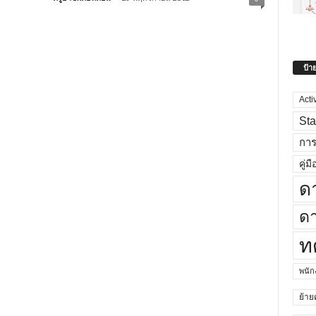
ป้า
Acti
Sta
กา
คู่มื
ด
ดา
ท
พนั
ย้าย