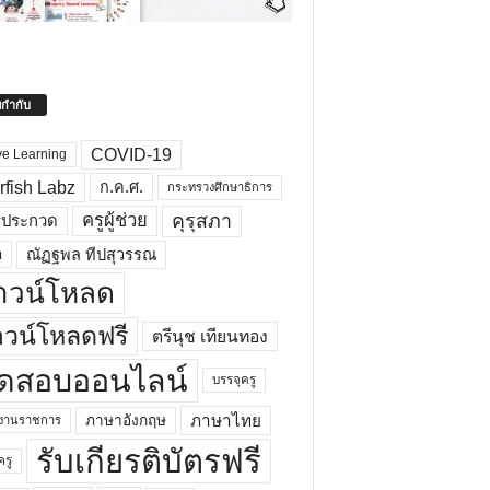
ยกำกับ
COVID-19
ve Learning
rfish Labz
ก.ค.ศ.
กระทรวงศึกษาธิการ
คุรุสภา
ครูผู้ช่วย
รประกวด
อ
ณัฏฐพล ทีปสุวรรณ
าวน์โหลด
วน์โหลดฟรี
ตรีนุช เทียนทอง
ดสอบออนไลน์
บรรจุครู
ภาษาไทย
ภาษาอังกฤษ
กงานราชการ
รับเกียรติบัตรฟรี
ครู