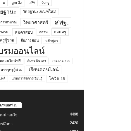
ลูกเสือ
วPA
งาน
วันครู
ทยฐานะ
วิทยฐานะเกณฑ์ใหม่
สพฐ.
วิทยาศาสตร์
ยาการคำนวณ
สมัครสอบ
สอบครู
ครงาน
สสวท
รูผู้ช่วย
สื่อการสอน
หลักสูตร
บรมออนไลน์
มออนไลน์ฟรี
อัมพร พินะสา
เปิดภาคเรียน
เรียนออนไลน์
กบรรจุครูผู้ช่วย
โควิด 19
ฟล์
แผนการจัดการเรียนรู้
เภทยอดนิยม
4498
รมน่าสนใจ
2420
ารศึกษา