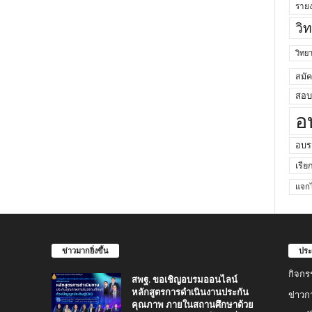
ราย
วิ
วิท
สมั
สอบค
อ
อบร
เรีย
แจกไ
ข่าวมากยิ่งขึ้น
ประ
กิจกร
สพฐ. ขอเชิญอบรมออนไลน์
หลักสูตรการดำเนินงานประกัน
ข่าวก
คุณภาพ ภายในสถานศึกษาด้วย