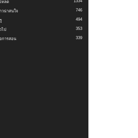
1334
์โหลด
746
งราวน่าสนใจ
494
ู
353
่วไป
339
่อการสอน