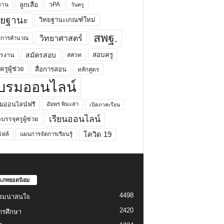
ลูกเสือ
วPA
งาน
วันครู
ทยฐานะ
วิทยฐานะเกณฑ์ใหม่
สพฐ.
วิทยาศาสตร์
ยาการคำนวณ
สมัครสอบ
สอบครู
ครงาน
สสวท
รูผู้ช่วย
สื่อการสอน
หลักสูตร
บรมออนไลน์
มออนไลน์ฟรี
อัมพร พินะสา
เปิดภาคเรียน
เรียนออนไลน์
กบรรจุครูผู้ช่วย
โควิด 19
ฟล์
แผนการจัดการเรียนรู้
เภทยอดนิยม
4498
รมน่าสนใจ
2420
ารศึกษา