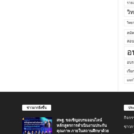
ราย
วิ
วิท
สมั
สอบค
อ
อบร
เรีย
แจกไ
ข่าวมากยิ่งขึ้น
ประ
กิจกร
สพฐ. ขอเชิญอบรมออนไลน์
หลักสูตรการดำเนินงานประกัน
ข่าวก
คุณภาพ ภายในสถานศึกษาด้วย