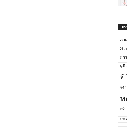
ป้า
Acti
Sta
กา
คู่มื
ด
ดา
ท
พนั
ย้าย