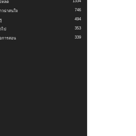
1334
์โหลด
746
งราวน่าสนใจ
494
ู
353
่วไป
339
่อการสอน