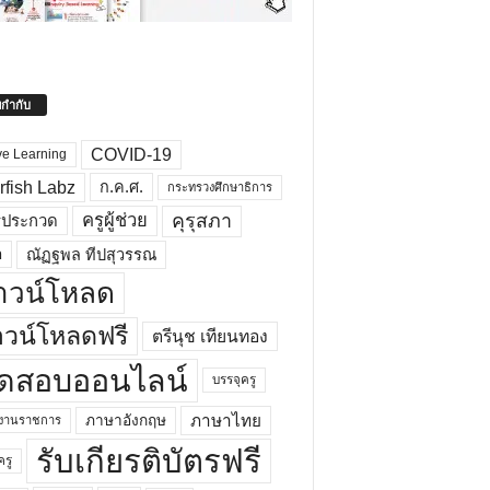
ยกำกับ
COVID-19
ve Learning
rfish Labz
ก.ค.ศ.
กระทรวงศึกษาธิการ
คุรุสภา
ครูผู้ช่วย
รประกวด
อ
ณัฏฐพล ทีปสุวรรณ
าวน์โหลด
วน์โหลดฟรี
ตรีนุช เทียนทอง
ดสอบออนไลน์
บรรจุครู
ภาษาไทย
ภาษาอังกฤษ
กงานราชการ
รับเกียรติบัตรฟรี
ครู