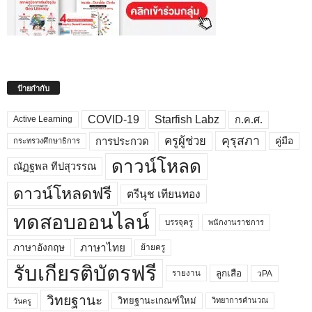
ป้ายกำกับ
COVID-19
Starfish Labz
ก.ค.ศ.
Active Learning
คุรุสภา
ครูผู้ช่วย
คู่มือ
การประกวด
กระทรวงศึกษาธิการ
ดาวน์โหลด
ณัฏฐพล ทีปสุวรรณ
ดาวน์โหลดฟรี
ตรีนุช เทียนทอง
ทดสอบออนไลน์
บรรจุครู
พนักงานราชการ
ภาษาไทย
ภาษาอังกฤษ
ย้ายครู
รับเกียรติบัตรฟรี
ลูกเสือ
วPA
รายงาน
วิทยฐานะ
วิทยฐานะเกณฑ์ใหม่
วิทยาการคำนวณ
วันครู