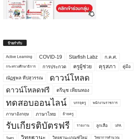
ป้ายกำกับ
COVID-19
Starfish Labz
ก.ค.ศ.
Active Learning
คุรุสภา
ครูผู้ช่วย
คู่มือ
การประกวด
กระทรวงศึกษาธิการ
ดาวน์โหลด
ณัฏฐพล ทีปสุวรรณ
ดาวน์โหลดฟรี
ตรีนุช เทียนทอง
ทดสอบออนไลน์
บรรจุครู
พนักงานราชการ
ภาษาไทย
ภาษาอังกฤษ
ย้ายครู
รับเกียรติบัตรฟรี
ลูกเสือ
วPA
รายงาน
วิทยฐานะ
วิทยฐานะเกณฑ์ใหม่
วิทยาการคำนวณ
วันครู