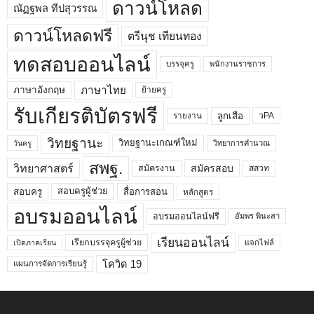
ดาวน์โหลด
ณัฏฐพล ทีปสุวรรณ
ดาวน์โหลดฟรี
ตรีนุช เทียนทอง
ทดสอบออนไลน์
บรรจุครู
พนักงานราชการ
ภาษาไทย
ภาษาอังกฤษ
ย้ายครู
รับเกียรติบัตรฟรี
ลูกเสือ
วPA
รายงาน
วิทยฐานะ
วิทยฐานะเกณฑ์ใหม่
วิทยาการคำนวณ
วันครู
สพฐ.
วิทยาศาสตร์
สมัครสอบ
สมัครงาน
สสวท
สอบครูผู้ช่วย
สอบครู
สื่อการสอน
หลักสูตร
อบรมออนไลน์
อบรมออนไลน์ฟรี
อัมพร พินะสา
เรียนออนไลน์
เรียกบรรจุครูผู้ช่วย
แจกไฟล์
เปิดภาคเรียน
โควิด 19
แผนการจัดการเรียนรู้