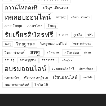
ดาวน์โหลดฟรี
ตรีนุช เทียนทอง
ทดสอบออนไลน์
บรรจุครู
พนักงานราชการ
ภาษาไทย
ภาษาอังกฤษ
ย้ายครู
รับเกียรติบัตรฟรี
ลูกเสือ
วPA
รายงาน
วิทยฐานะ
วิทยฐานะเกณฑ์ใหม่
วิทยาการคำนวณ
วันครู
สพฐ.
วิทยาศาสตร์
สมัครสอบ
สมัครงาน
สสวท
สอบครูผู้ช่วย
สอบครู
สื่อการสอน
หลักสูตร
อบรมออนไลน์
อบรมออนไลน์ฟรี
อัมพร พินะสา
เรียนออนไลน์
เรียกบรรจุครูผู้ช่วย
แจกไฟล์
เปิดภาคเรียน
โควิด 19
แผนการจัดการเรียนรู้