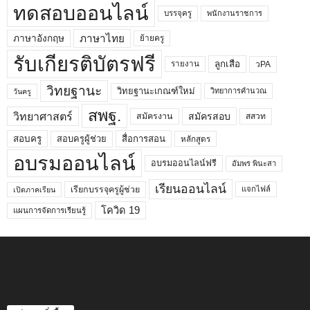
ทดสอบออนไลน์
บรรจุครู
พนักงานราชการ
ภาษาไทย
ภาษาอังกฤษ
ย้ายครู
รับเกียรติบัตรฟรี
ลูกเสือ
วPA
รายงาน
วิทยฐานะ
วิทยฐานะเกณฑ์ใหม่
วิทยาการคำนวณ
วันครู
สพฐ.
วิทยาศาสตร์
สมัครสอบ
สมัครงาน
สสวท
สอบครูผู้ช่วย
สอบครู
สื่อการสอน
หลักสูตร
อบรมออนไลน์
อบรมออนไลน์ฟรี
อัมพร พินะสา
เรียนออนไลน์
เรียกบรรจุครูผู้ช่วย
แจกไฟล์
เปิดภาคเรียน
โควิด 19
แผนการจัดการเรียนรู้