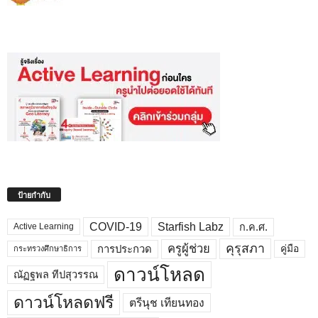
ป้ายกำกับ
COVID-19
Starfish Labz
ก.ค.ศ.
Active Learning
คุรุสภา
ครูผู้ช่วย
คู่มือ
การประกวด
กระทรวงศึกษาธิการ
ดาวน์โหลด
ณัฏฐพล ทีปสุวรรณ
ดาวน์โหลดฟรี
ตรีนุช เทียนทอง