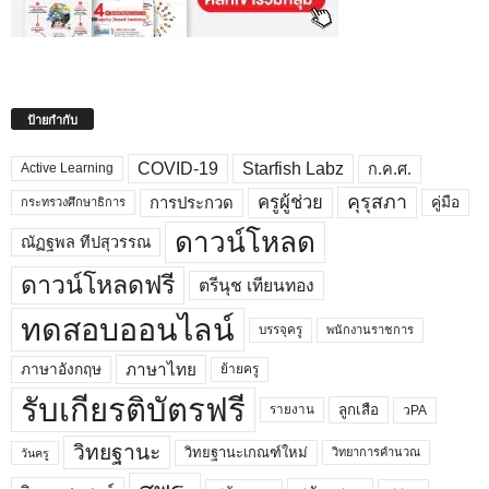
ป้ายกำกับ
COVID-19
Starfish Labz
ก.ค.ศ.
Active Learning
คุรุสภา
ครูผู้ช่วย
คู่มือ
การประกวด
กระทรวงศึกษาธิการ
ดาวน์โหลด
ณัฏฐพล ทีปสุวรรณ
ดาวน์โหลดฟรี
ตรีนุช เทียนทอง
ทดสอบออนไลน์
บรรจุครู
พนักงานราชการ
ภาษาไทย
ภาษาอังกฤษ
ย้ายครู
รับเกียรติบัตรฟรี
ลูกเสือ
วPA
รายงาน
วิทยฐานะ
วิทยฐานะเกณฑ์ใหม่
วิทยาการคำนวณ
วันครู