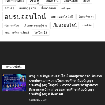
สพฐ.
วิทยาศาสตร์
สมัครสอบ
สมัครงาน
สสวท
สอบครูผู้ช่วย
สอบครู
สื่อการสอน
หลักสูตร
อบรมออนไลน์
อบรมออนไลน์ฟรี
อัมพร พินะสา
เรียนออนไลน์
เรียกบรรจุครูผู้ช่วย
แจกไฟล์
เปิดภาคเรียน
โควิด 19
แผนการจัดการเรียนรู้
ข่าวมากยิ่งขึ้น
สพฐ. ขอเชิญอบรมออนไลน์ หลักสูตรการดำเนินงาน
ประกันคุณภาพ ภายในสถานศึกษาด้วยปัญญา
ประดิษฐ์ (AI) โมดูลที่ 2 การกำหนดมาตรฐานการ
ศึกษาและเป้าหมายของสถานศึกษาด้วยปัญญา
ประดิษฐ์ (AI) 8 สิงหาคม...
5 สิงหาคม 2569