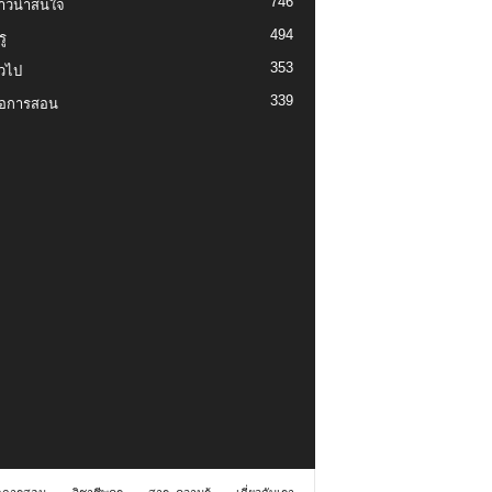
746
งราวน่าสนใจ
494
ู
353
่วไป
339
่อการสอน