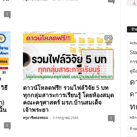
0
ป้า
Acti
Sta
กา
คู่มื
ด
ิธี
ดาวน์โหลดฟรี!! รวมไฟล์วิจัย 5 บท
ดา
ทุกกลุ่มสาระการเรียนรู้ โดยห้องสมุด
h)
คณะครุศาสตร์ มรภ.บ้านสมเด็จ
ท
ั้น
เจ้าพระยา
ครูอาชีพดอทคอม
-
3 กรกฎาคม 2565
พนั
0
0
ย้าย