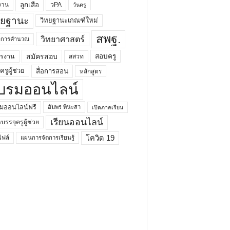
ลูกเสือ
วPA
งาน
วันครู
ทยฐานะ
วิทยฐานะเกณฑ์ใหม่
สพฐ.
วิทยาศาสตร์
ยาการคำนวณ
สมัครสอบ
สอบครู
ครงาน
สสวท
รูผู้ช่วย
สื่อการสอน
หลักสูตร
บรมออนไลน์
มออนไลน์ฟรี
อัมพร พินะสา
เปิดภาคเรียน
เรียนออนไลน์
กบรรจุครูผู้ช่วย
โควิด 19
ฟล์
แผนการจัดการเรียนรู้