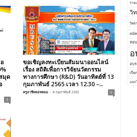
ราย
วิ
วิท
สมั
สอบค
อ
่อ
ขอเชิญลงทะเบียนสัมมนาออนไลน์
อบร
70%
เรื่อง สถิติเพื่อการวิจัยนวัตกรรม
เรีย
งสมุด
ทางการศึกษา (R&D) วันอาทิตย์ที่ 13
อ
กุมภาพันธ์ 2565 เวลา 12.30 –...
แจกไ
ครูอาชีพดอทคอม
-
8 กุมภาพันธ์ 2565
0
0