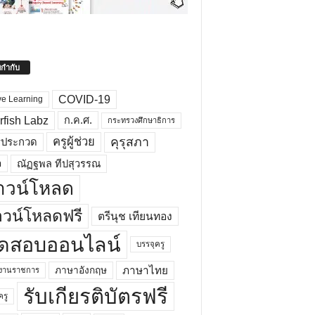
ยกำกับ
COVID-19
ve Learning
rfish Labz
ก.ค.ศ.
กระทรวงศึกษาธิการ
คุรุสภา
ครูผู้ช่วย
รประกวด
อ
ณัฏฐพล ทีปสุวรรณ
าวน์โหลด
วน์โหลดฟรี
ตรีนุช เทียนทอง
ดสอบออนไลน์
บรรจุครู
ภาษาไทย
ภาษาอังกฤษ
กงานราชการ
รับเกียรติบัตรฟรี
ครู