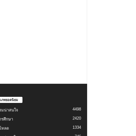
เภทยอดนิยม
4498
รมน่าสนใจ
2420
ารศึกษา
1334
์โหลด