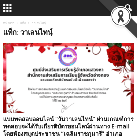
หน้าแรก
แท็ก
วาเลนไทนฺ์
แท็ก: วาเลนไทนฺ์
แบบทดสอบออนไลน์ “วันวาเลนไทน์” ผ่านเกณฑ์การ
ทดสอบจะได้รับเกียรติบัตรออนไลน์ผ่านทาง E-mail
โดยห้องสมุดประชาชน “เฉลิมราชกุมารี” อำเภอ