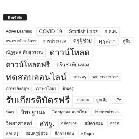
ป้ายกำกับ
COVID-19
Starfish Labz
ก.ค.ศ.
Active Learning
คุรุสภา
ครูผู้ช่วย
คู่มือ
การประกวด
กระทรวงศึกษาธิการ
ดาวน์โหลด
ณัฏฐพล ทีปสุวรรณ
ดาวน์โหลดฟรี
ตรีนุช เทียนทอง
ทดสอบออนไลน์
บรรจุครู
พนักงานราชการ
ภาษาไทย
ภาษาอังกฤษ
ย้ายครู
รับเกียรติบัตรฟรี
ลูกเสือ
วPA
รายงาน
วิทยฐานะ
วิทยฐานะเกณฑ์ใหม่
วิทยาการคำนวณ
วันครู
สพฐ.
วิทยาศาสตร์
สมัครสอบ
สมัครงาน
สสวท
สอบครูผู้ช่วย
สอบครู
สื่อการสอน
หลักสูตร