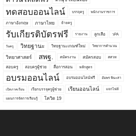
ทดสอบออนไลน์
บรรจุครู
พนักงานราชการ
ภาษาไทย
ภาษาอังกฤษ
ย้ายครู
รับเกียรติบัตรฟรี
ลูกเสือ
วPA
รายงาน
วิทยฐานะ
วิทยฐานะเกณฑ์ใหม่
วิทยาการคำนวณ
วันครู
สพฐ.
วิทยาศาสตร์
สมัครสอบ
สมัครงาน
สสวท
สอบครูผู้ช่วย
สอบครู
สื่อการสอน
หลักสูตร
อบรมออนไลน์
อบรมออนไลน์ฟรี
อัมพร พินะสา
เรียนออนไลน์
เรียกบรรจุครูผู้ช่วย
แจกไฟล์
เปิดภาคเรียน
โควิด 19
แผนการจัดการเรียนรู้