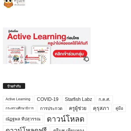
ป้ายกำกับ
COVID-19
Starfish Labz
ก.ค.ศ.
Active Learning
คุรุสภา
ครูผู้ช่วย
คู่มือ
การประกวด
กระทรวงศึกษาธิการ
ดาวน์โหลด
ณัฏฐพล ทีปสุวรรณ
ดาวน์โหลดฟรี
ตรีนุช เทียนทอง