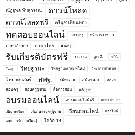
ดาวน์โหลด
ณัฏฐพล ทีปสุวรรณ
ดาวน์โหลดฟรี
ตรีนุช เทียนทอง
ทดสอบออนไลน์
บรรจุครู
พนักงานราชการ
ภาษาไทย
ภาษาอังกฤษ
ย้ายครู
รับเกียรติบัตรฟรี
ลูกเสือ
วPA
รายงาน
วิทยฐานะ
วิทยฐานะเกณฑ์ใหม่
วิทยาการคำนวณ
วันครู
สพฐ.
วิทยาศาสตร์
สมัครสอบ
สมัครงาน
สสวท
สอบครูผู้ช่วย
สอบครู
สื่อการสอน
หลักสูตร
อบรมออนไลน์
อบรมออนไลน์ฟรี
อัมพร พินะสา
เรียนออนไลน์
เรียกบรรจุครูผู้ช่วย
แจกไฟล์
เปิดภาคเรียน
โควิด 19
แผนการจัดการเรียนรู้