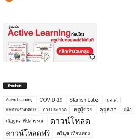
ป้ายกำกับ
COVID-19
Starfish Labz
ก.ค.ศ.
Active Learning
คุรุสภา
ครูผู้ช่วย
คู่มือ
การประกวด
กระทรวงศึกษาธิการ
ดาวน์โหลด
ณัฏฐพล ทีปสุวรรณ
ดาวน์โหลดฟรี
ตรีนุช เทียนทอง