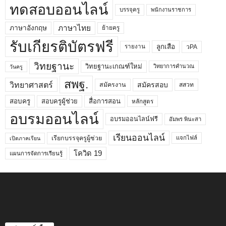
ทดสอบออนไลน์
บรรจุครู
พนักงานราชการ
ภาษาไทย
ภาษาอังกฤษ
ย้ายครู
รับเกียรติบัตรฟรี
ลูกเสือ
วPA
รายงาน
วิทยฐานะ
วิทยฐานะเกณฑ์ใหม่
วิทยาการคำนวณ
วันครู
สพฐ.
วิทยาศาสตร์
สมัครสอบ
สมัครงาน
สสวท
สอบครูผู้ช่วย
สอบครู
สื่อการสอน
หลักสูตร
อบรมออนไลน์
อบรมออนไลน์ฟรี
อัมพร พินะสา
เรียนออนไลน์
เรียกบรรจุครูผู้ช่วย
แจกไฟล์
เปิดภาคเรียน
โควิด 19
แผนการจัดการเรียนรู้