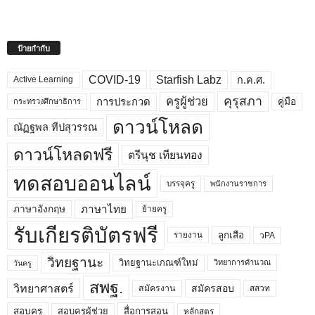
ป้ายกำกับ
COVID-19
Starfish Labz
ก.ค.ศ.
Active Learning
คุรุสภา
ครูผู้ช่วย
คู่มือ
การประกวด
กระทรวงศึกษาธิการ
ดาวน์โหลด
ณัฏฐพล ทีปสุวรรณ
ดาวน์โหลดฟรี
ตรีนุช เทียนทอง
ทดสอบออนไลน์
บรรจุครู
พนักงานราชการ
ภาษาไทย
ภาษาอังกฤษ
ย้ายครู
รับเกียรติบัตรฟรี
ลูกเสือ
วPA
รายงาน
วิทยฐานะ
วิทยฐานะเกณฑ์ใหม่
วิทยาการคำนวณ
วันครู
สพฐ.
วิทยาศาสตร์
สมัครสอบ
สมัครงาน
สสวท
สอบครูผู้ช่วย
สอบครู
สื่อการสอน
หลักสูตร