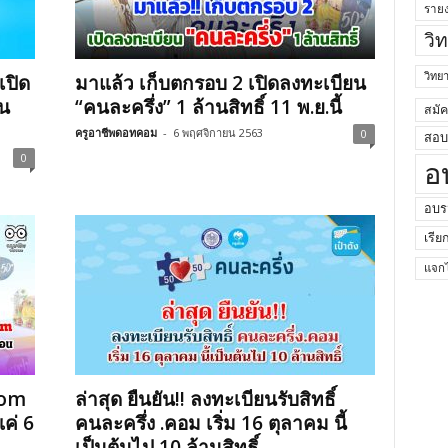
ราย
วิ
วิท
เปิด
มาแล้ว เก็บตกรอบ 2 เปิดลงทะเบียน
าน
“คนละครึ่ง” 1 ล้านสิทธิ์ 11 พ.ย.นี้
สมั
ครูอาชีพดอทคอม
-
6 พฤศจิกายน 2563
0
สอบค
0
อ
อบร
เรีย
แจกไ
com
ล่าสุด ยืนยัน!! ลงทะเบียนรับสิทธิ์
แค่ 6
คนละครึ่ง .คอม เริ่ม 16 ตุลาคม นี้
เป็นต้นไป 10 ล้านสิทธิ์