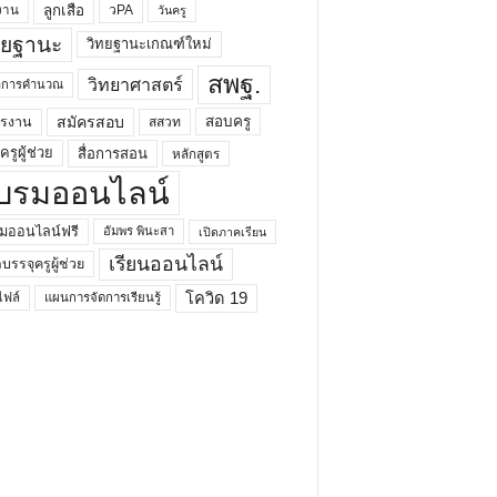
ลูกเสือ
วPA
งาน
วันครู
ทยฐานะ
วิทยฐานะเกณฑ์ใหม่
สพฐ.
วิทยาศาสตร์
ยาการคำนวณ
สมัครสอบ
สอบครู
ครงาน
สสวท
รูผู้ช่วย
สื่อการสอน
หลักสูตร
บรมออนไลน์
มออนไลน์ฟรี
อัมพร พินะสา
เปิดภาคเรียน
เรียนออนไลน์
กบรรจุครูผู้ช่วย
โควิด 19
ฟล์
แผนการจัดการเรียนรู้