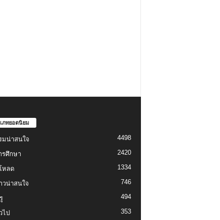
เภทยอดนิยม
4498
รมน่าสนใจ
2420
ารศึกษา
1334
์โหลด
746
งราวน่าสนใจ
494
ู
353
่วไป