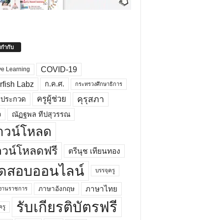
ยกำกับ
COVID-19
ve Learning
rfish Labz
ก.ค.ศ.
กระทรวงศึกษาธิการ
คุรุสภา
ครูผู้ช่วย
รประกวด
อ
ณัฏฐพล ทีปสุวรรณ
าวน์โหลด
วน์โหลดฟรี
ตรีนุช เทียนทอง
ดสอบออนไลน์
บรรจุครู
ภาษาไทย
ภาษาอังกฤษ
กงานราชการ
รับเกียรติบัตรฟรี
ครู