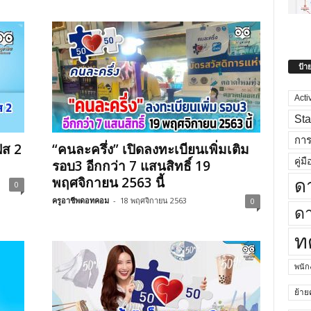
ป้า
Acti
Sta
กา
ฟส 2
“คนละครึ่ง” เปิดลงทะเบียนเพิ่มเติม
คู่มื
รอบ3 อีกกว่า 7 แสนสิทธิ์ 19
พฤศจิกายน 2563 นี้
ด
0
ครูอาชีพดอทคอม
-
18 พฤศจิกายน 2563
0
ดา
ท
พนั
ย้าย