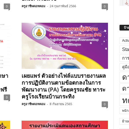
ครูอาชีพดอทคอม
-
24 กุมภาพันธ์ 2566
0
0
ป้า
Acti
Sta
กา
คู่มื
กษา
เผยแพร่ ตัวอย่างไฟล์แบบรายงานผล
ด
การปฏิบัติงานตามข้อตกลงในการ
ดา
ฟรี
พัฒนางาน (PA) โดยครูรณชัย ทาระ
ครูโรงเรียนบ้านกระทิง
0
ท
ครูอาชีพดอทคอม
-
8 กันยายน 2565
0
พนั
ย้าย