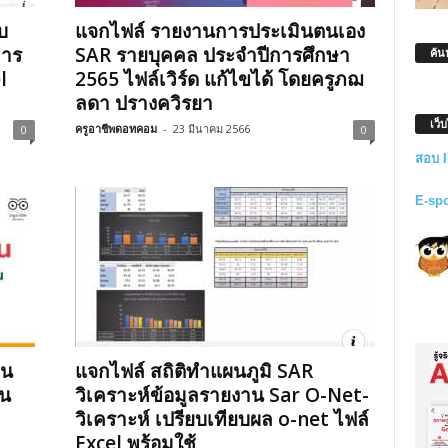
บ
แจกไฟล์ รายงานการประเมินตนเอง
การ
SAR รายบุคคล ประจำปีการศึกษา
ค้น
l
2565 ไฟล์เวิร์ด แก้ไขได้ โดยครูภฌ
ลดา ปรางควิรยา
เว็
ครูอาชีพดอทคอม
-
23 มีนาคม 2566
0
0
สอบ 
E-sp
าน
แจกไฟล์ สถิติทำแผนภูมิ SAR
อน
วิเคราะห์ข้อมูลรายงาน Sar O-Net-
วิเคราะห์ เปรียบเทียบผล o-net ไฟล์
Excel พร้อมใช้