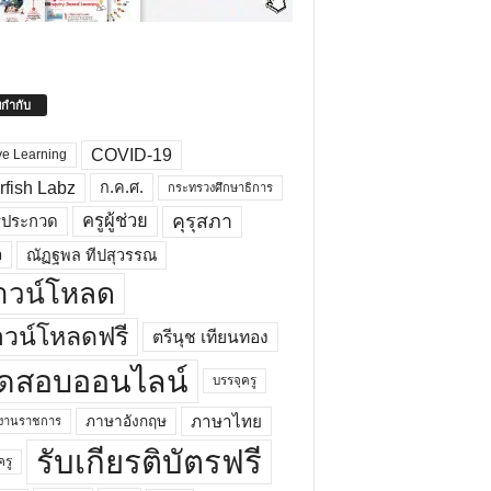
ยกำกับ
COVID-19
ve Learning
rfish Labz
ก.ค.ศ.
กระทรวงศึกษาธิการ
คุรุสภา
ครูผู้ช่วย
รประกวด
อ
ณัฏฐพล ทีปสุวรรณ
าวน์โหลด
วน์โหลดฟรี
ตรีนุช เทียนทอง
ดสอบออนไลน์
บรรจุครู
ภาษาไทย
ภาษาอังกฤษ
กงานราชการ
รับเกียรติบัตรฟรี
ครู