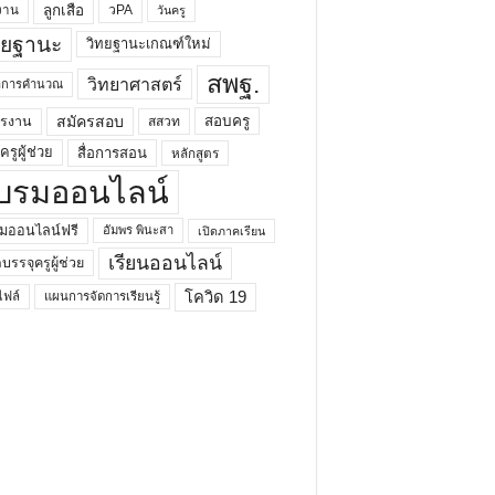
ลูกเสือ
วPA
งาน
วันครู
ทยฐานะ
วิทยฐานะเกณฑ์ใหม่
สพฐ.
วิทยาศาสตร์
ยาการคำนวณ
สมัครสอบ
สอบครู
ครงาน
สสวท
รูผู้ช่วย
สื่อการสอน
หลักสูตร
บรมออนไลน์
มออนไลน์ฟรี
อัมพร พินะสา
เปิดภาคเรียน
เรียนออนไลน์
กบรรจุครูผู้ช่วย
โควิด 19
ฟล์
แผนการจัดการเรียนรู้