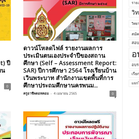
ราย
วิ
วิท
สมั
สอบค
ดาวน์โหลดไฟล์ รายงานผลการ
อ
ประเมินตนเองประจำปีของสถาน
) ปี
ศึกษา (Self – Assessment Report:
อบร
ยน
SAR) ปีการศึกษา 2564 โรงเรียนบ้าน
เรีย
เวินพระบาท สำนักงานเขตพื้นที่การ
ศึกษาประถมศึกษานครพนม...
แจกไ
0
ครูอาชีพดอทคอม
-
4 เมษายน 2565
0