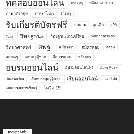
ทดสอบออนไลน์
บรรจุครู
พนักงานราชการ
ภาษาไทย
ภาษาอังกฤษ
ย้ายครู
รับเกียรติบัตรฟรี
ลูกเสือ
วPA
รายงาน
วิทยฐานะ
วิทยฐานะเกณฑ์ใหม่
วิทยาการคำนวณ
วันครู
สพฐ.
วิทยาศาสตร์
สมัครสอบ
สมัครงาน
สสวท
สอบครูผู้ช่วย
สอบครู
สื่อการสอน
หลักสูตร
อบรมออนไลน์
อบรมออนไลน์ฟรี
อัมพร พินะสา
เรียนออนไลน์
เรียกบรรจุครูผู้ช่วย
แจกไฟล์
เปิดภาคเรียน
โควิด 19
แผนการจัดการเรียนรู้
ข่าวมากยิ่งขึ้น