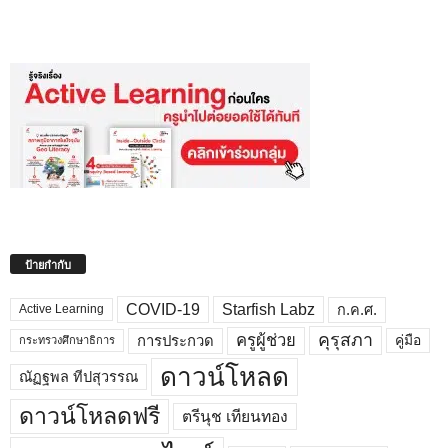
ป้ายกำกับ
COVID-19
Starfish Labz
ก.ค.ศ.
Active Learning
คุรุสภา
ครูผู้ช่วย
คู่มือ
การประกวด
กระทรวงศึกษาธิการ
ดาวน์โหลด
ณัฏฐพล ทีปสุวรรณ
ดาวน์โหลดฟรี
ตรีนุช เทียนทอง