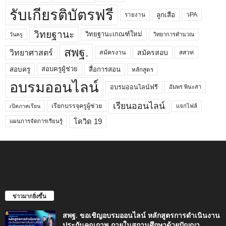
รับเกียรติบัตรฟรี
ลูกเสือ
วPA
รายงาน
วิทยฐานะ
วิทยฐานะเกณฑ์ใหม่
วิทยาการคำนวณ
วันครู
สพฐ.
วิทยาศาสตร์
สมัครสอบ
สมัครงาน
สสวท
สอบครูผู้ช่วย
สอบครู
สื่อการสอน
หลักสูตร
อบรมออนไลน์
อบรมออนไลน์ฟรี
อัมพร พินะสา
เรียนออนไลน์
เรียกบรรจุครูผู้ช่วย
แจกไฟล์
เปิดภาคเรียน
โควิด 19
แผนการจัดการเรียนรู้
ข่าวมากยิ่งขึ้น
สพฐ. ขอเชิญอบรมออนไลน์ หลักสูตรการดำเนินงาน
ประกันคุณภาพ ภายในสถานศึกษาด้วยปัญญา