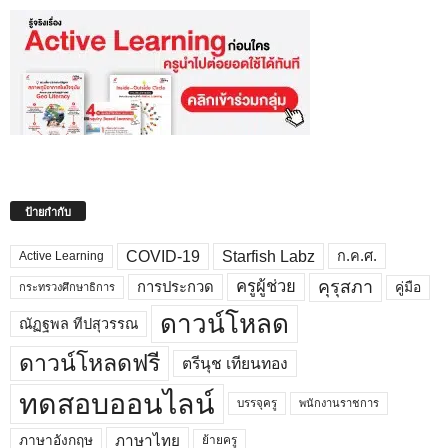
ป้ายกำกับ
COVID-19
Starfish Labz
ก.ค.ศ.
Active Learning
คุรุสภา
ครูผู้ช่วย
คู่มือ
การประกวด
กระทรวงศึกษาธิการ
ดาวน์โหลด
ณัฏฐพล ทีปสุวรรณ
ดาวน์โหลดฟรี
ตรีนุช เทียนทอง
ทดสอบออนไลน์
บรรจุครู
พนักงานราชการ
ภาษาไทย
ภาษาอังกฤษ
ย้ายครู