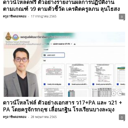
ดาวน์โหลดฟรี ตัวอย่างรายงานผลการปฏิบัติงาน​
ตามเกณฑ์​ ว9​ ตามตัวชี้วัด เครดิตครูลภน ลุนไธสง
ครูอาชีพดอทคอม
-
17 กรกฎาคม 2565
0
ดาวน์โหลไฟล์ ตัวอย่างเอกสาร​ ว17+PA และ ว21 +
PA โดยครูจักรกฤช​ เลื่อนกฐิน​ โรงเรียนบางละมุง
ครูอาชีพดอทคอม
-
28 พฤษภาคม 2565
0