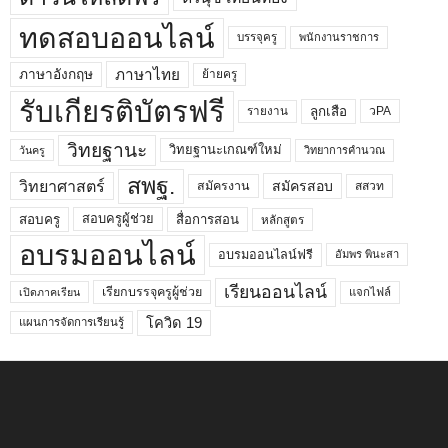
ทดสอบออนไลน์
บรรจุครู
พนักงานราชการ
ภาษาไทย
ภาษาอังกฤษ
ย้ายครู
รับเกียรติบัตรฟรี
ลูกเสือ
วPA
รายงาน
วิทยฐานะ
วิทยฐานะเกณฑ์ใหม่
วิทยาการคำนวณ
วันครู
สพฐ.
วิทยาศาสตร์
สมัครสอบ
สมัครงาน
สสวท
สอบครูผู้ช่วย
สอบครู
สื่อการสอน
หลักสูตร
อบรมออนไลน์
อบรมออนไลน์ฟรี
อัมพร พินะสา
เรียนออนไลน์
เรียกบรรจุครูผู้ช่วย
แจกไฟล์
เปิดภาคเรียน
โควิด 19
แผนการจัดการเรียนรู้