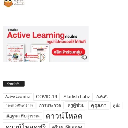
ป้ายกำกับ
COVID-19
Starfish Labz
ก.ค.ศ.
Active Learning
คุรุสภา
ครูผู้ช่วย
คู่มือ
การประกวด
กระทรวงศึกษาธิการ
ดาวน์โหลด
ณัฏฐพล ทีปสุวรรณ
ดาวน์โหลดฟรี
ตรีนุช เทียนทอง