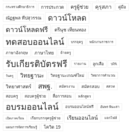
คุรุสภา
ครูผู้ช่วย
คู่มือ
การประกวด
กระทรวงศึกษาธิการ
ดาวน์โหลด
ณัฏฐพล ทีปสุวรรณ
ดาวน์โหลดฟรี
ตรีนุช เทียนทอง
ทดสอบออนไลน์
บรรจุครู
พนักงานราชการ
ภาษาไทย
ภาษาอังกฤษ
ย้ายครู
รับเกียรติบัตรฟรี
ลูกเสือ
วPA
รายงาน
วิทยฐานะ
วิทยฐานะเกณฑ์ใหม่
วิทยาการคำนวณ
วันครู
สพฐ.
วิทยาศาสตร์
สมัครสอบ
สมัครงาน
สสวท
สอบครูผู้ช่วย
สอบครู
สื่อการสอน
หลักสูตร
อบรมออนไลน์
อบรมออนไลน์ฟรี
อัมพร พินะสา
เรียนออนไลน์
เรียกบรรจุครูผู้ช่วย
แจกไฟล์
เปิดภาคเรียน
โควิด 19
แผนการจัดการเรียนรู้