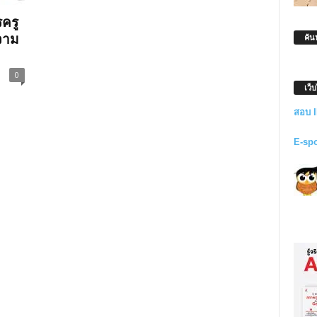
ครู
วาม
ค้น
0
เว็
สอบ 
E-sp