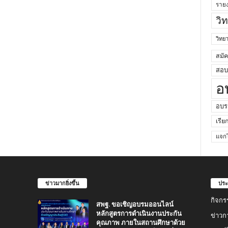
ราย
วิ
วิท
สมั
สอบค
อ
อบร
เรีย
แจกไ
ข่าวมากยิ่งขึ้น
ประ
กิจกร
สพฐ. ขอเชิญอบรมออนไลน์
หลักสูตรการดำเนินงานประกัน
ข่าวก
คุณภาพ ภายในสถานศึกษาด้วย