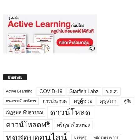
ป้ายกำกับ
COVID-19
Starfish Labz
ก.ค.ศ.
Active Learning
คุรุสภา
ครูผู้ช่วย
คู่มือ
การประกวด
กระทรวงศึกษาธิการ
ดาวน์โหลด
ณัฏฐพล ทีปสุวรรณ
ดาวน์โหลดฟรี
ตรีนุช เทียนทอง
ทดสอบออนไลน์
บรรจุครู
พนักงานราชการ