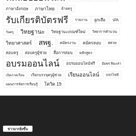
ภาษาไทย
ภาษาอังกฤษ
ย้ายครู
รับเกียรติบัตรฟรี
ลูกเสือ
วPA
รายงาน
วิทยฐานะ
วิทยฐานะเกณฑ์ใหม่
วิทยาการคำนวณ
วันครู
สพฐ.
วิทยาศาสตร์
สมัครสอบ
สมัครงาน
สสวท
สอบครูผู้ช่วย
สอบครู
สื่อการสอน
หลักสูตร
อบรมออนไลน์
อบรมออนไลน์ฟรี
อัมพร พินะสา
เรียนออนไลน์
เรียกบรรจุครูผู้ช่วย
แจกไฟล์
เปิดภาคเรียน
โควิด 19
แผนการจัดการเรียนรู้
ข่าวมากยิ่งขึ้น