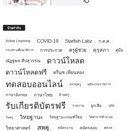
ป้ายกำกับ
COVID-19
Starfish Labz
ก.ค.ศ.
Active Learning
คุรุสภา
ครูผู้ช่วย
คู่มือ
การประกวด
กระทรวงศึกษาธิการ
ดาวน์โหลด
ณัฏฐพล ทีปสุวรรณ
ดาวน์โหลดฟรี
ตรีนุช เทียนทอง
ทดสอบออนไลน์
บรรจุครู
พนักงานราชการ
ภาษาไทย
ภาษาอังกฤษ
ย้ายครู
รับเกียรติบัตรฟรี
ลูกเสือ
วPA
รายงาน
วิทยฐานะ
วิทยฐานะเกณฑ์ใหม่
วิทยาการคำนวณ
วันครู
สพฐ.
วิทยาศาสตร์
สมัครสอบ
สมัครงาน
สสวท