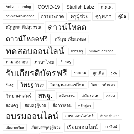
COVID-19
Starfish Labz
ก.ค.ศ.
Active Learning
คุรุสภา
ครูผู้ช่วย
คู่มือ
การประกวด
กระทรวงศึกษาธิการ
ดาวน์โหลด
ณัฏฐพล ทีปสุวรรณ
ดาวน์โหลดฟรี
ตรีนุช เทียนทอง
ทดสอบออนไลน์
บรรจุครู
พนักงานราชการ
ภาษาไทย
ภาษาอังกฤษ
ย้ายครู
รับเกียรติบัตรฟรี
ลูกเสือ
วPA
รายงาน
วิทยฐานะ
วิทยฐานะเกณฑ์ใหม่
วิทยาการคำนวณ
วันครู
สพฐ.
วิทยาศาสตร์
สมัครสอบ
สมัครงาน
สสวท
สอบครูผู้ช่วย
สอบครู
สื่อการสอน
หลักสูตร
อบรมออนไลน์
อบรมออนไลน์ฟรี
อัมพร พินะสา
เรียนออนไลน์
เรียกบรรจุครูผู้ช่วย
แจกไฟล์
เปิดภาคเรียน