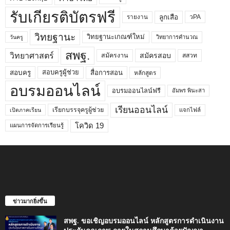
รับเกียรติบัตรฟรี
ลูกเสือ
วPA
รายงาน
วิทยฐานะ
วิทยฐานะเกณฑ์ใหม่
วิทยาการคำนวณ
วันครู
สพฐ.
วิทยาศาสตร์
สมัครสอบ
สมัครงาน
สสวท
สอบครูผู้ช่วย
สอบครู
สื่อการสอน
หลักสูตร
อบรมออนไลน์
อบรมออนไลน์ฟรี
อัมพร พินะสา
เรียนออนไลน์
เรียกบรรจุครูผู้ช่วย
แจกไฟล์
เปิดภาคเรียน
โควิด 19
แผนการจัดการเรียนรู้
ข่าวมากยิ่งขึ้น
สพฐ. ขอเชิญอบรมออนไลน์ หลักสูตรการดำเนินงาน