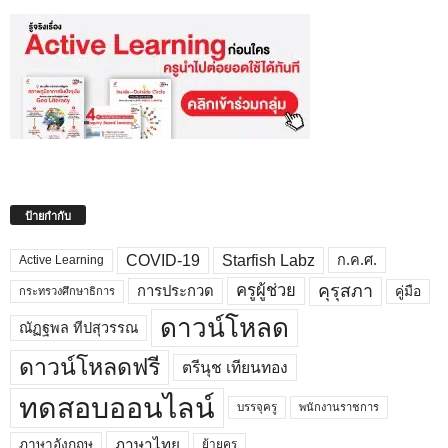
ป้ายกำกับ
COVID-19
Starfish Labz
ก.ค.ศ.
Active Learning
คุรุสภา
ครูผู้ช่วย
คู่มือ
การประกวด
กระทรวงศึกษาธิการ
ดาวน์โหลด
ณัฏฐพล ทีปสุวรรณ
ดาวน์โหลดฟรี
ตรีนุช เทียนทอง
ทดสอบออนไลน์
บรรจุครู
พนักงานราชการ
ภาษาไทย
ภาษาอังกฤษ
ย้ายครู