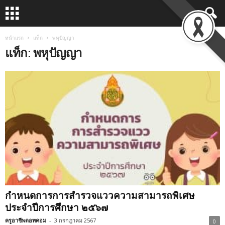
หน้าแรก
แท็ก
พหุปัญญา
แท็ก: พหุปัญญา
กำหนดการการสำรวจแววความสามารถพิเศษ
ประจำปีการศึกษา ๒๕๖๗
ครูอาชีพดอทคอม
-
3 กรกฎาคม 2567
0