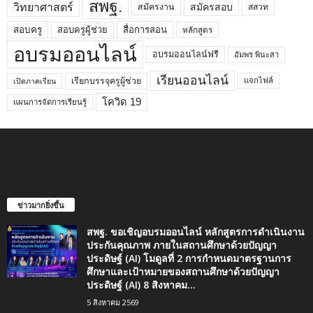
สพฐ.
วิทยาศาสตร์
สมัครสอบ
สมัครงาน
สสวท
สอบครูผู้ช่วย
สอบครู
สื่อการสอน
หลักสูตร
อบรมออนไลน์
อบรมออนไลน์ฟรี
อัมพร พินะสา
เรียนออนไลน์
เรียกบรรจุครูผู้ช่วย
แจกไฟล์
เปิดภาคเรียน
โควิด 19
แผนการจัดการเรียนรู้
ข่าวมากยิ่งขึ้น
สพฐ. ขอเชิญอบรมออนไลน์ หลักสูตรการดำเนินงาน
ประกันคุณภาพ ภายในสถานศึกษาด้วยปัญญา
ประดิษฐ์ (AI) โมดูลที่ 2 การกำหนดมาตรฐานการ
ศึกษาและเป้าหมายของสถานศึกษาด้วยปัญญา
ประดิษฐ์ (AI) 8 สิงหาคม...
5 สิงหาคม 2569