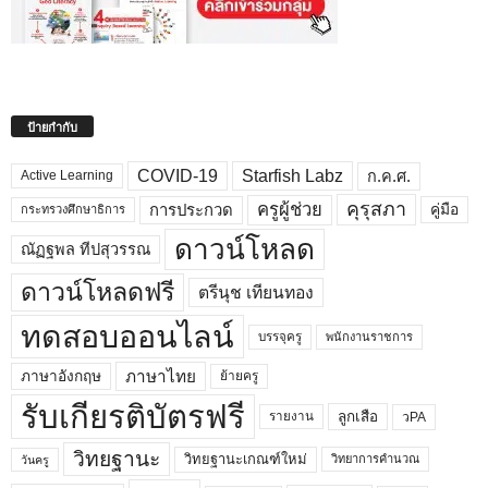
ป้ายกำกับ
COVID-19
Starfish Labz
ก.ค.ศ.
Active Learning
คุรุสภา
ครูผู้ช่วย
คู่มือ
การประกวด
กระทรวงศึกษาธิการ
ดาวน์โหลด
ณัฏฐพล ทีปสุวรรณ
ดาวน์โหลดฟรี
ตรีนุช เทียนทอง
ทดสอบออนไลน์
บรรจุครู
พนักงานราชการ
ภาษาไทย
ภาษาอังกฤษ
ย้ายครู
รับเกียรติบัตรฟรี
ลูกเสือ
วPA
รายงาน
วิทยฐานะ
วิทยฐานะเกณฑ์ใหม่
วิทยาการคำนวณ
วันครู