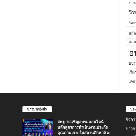
ราย
วิ
วิท
สมั
สอบค
อ
อบร
เรีย
แจกไ
ข่าวมากยิ่งขึ้น
ประ
กิจกร
สพฐ. ขอเชิญอบรมออนไลน์
หลักสูตรการดำเนินงานประกัน
ข่าวก
คุณภาพ ภายในสถานศึกษาด้วย