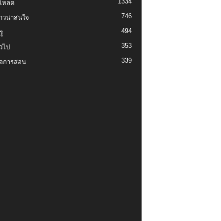
1334
์โหลด
746
งราวน่าสนใจ
494
ู
353
่วไป
339
่อการสอน