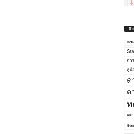
ป้า
Acti
Sta
กา
คู่มื
ด
ดา
ท
พนั
ย้าย