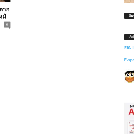
นตาก
หม้
ค้น
0
เว็
สอบ 
E-sp