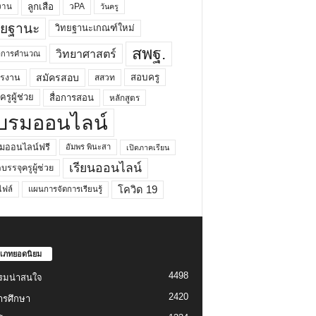
ลูกเสือ
วPA
งาน
วันครู
ทยฐานะ
วิทยฐานะเกณฑ์ใหม่
สพฐ.
วิทยาศาสตร์
ยาการคำนวณ
สมัครสอบ
สอบครู
ครงาน
สสวท
รูผู้ช่วย
สื่อการสอน
หลักสูตร
บรมออนไลน์
มออนไลน์ฟรี
อัมพร พินะสา
เปิดภาคเรียน
เรียนออนไลน์
กบรรจุครูผู้ช่วย
โควิด 19
ฟล์
แผนการจัดการเรียนรู้
เภทยอดนิยม
4498
รมน่าสนใจ
2420
ารศึกษา