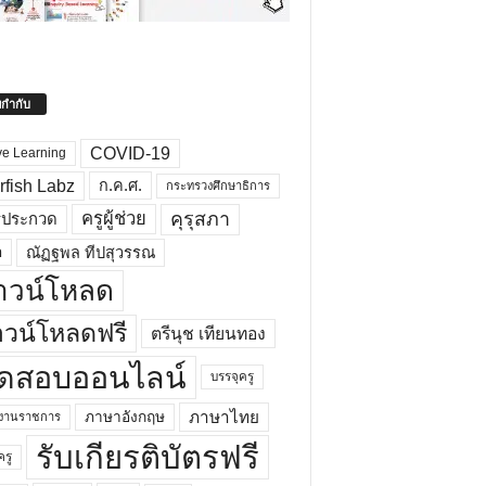
ยกำกับ
COVID-19
ve Learning
rfish Labz
ก.ค.ศ.
กระทรวงศึกษาธิการ
คุรุสภา
ครูผู้ช่วย
รประกวด
อ
ณัฏฐพล ทีปสุวรรณ
าวน์โหลด
วน์โหลดฟรี
ตรีนุช เทียนทอง
ดสอบออนไลน์
บรรจุครู
ภาษาไทย
ภาษาอังกฤษ
กงานราชการ
รับเกียรติบัตรฟรี
ครู