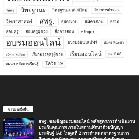
วิทยฐานะ
วิทยฐานะเกณฑ์ใหม่
วิทยาการคำนวณ
วันครู
สพฐ.
วิทยาศาสตร์
สมัครสอบ
สมัครงาน
สสวท
สอบครูผู้ช่วย
สอบครู
สื่อการสอน
หลักสูตร
อบรมออนไลน์
อบรมออนไลน์ฟรี
อัมพร พินะสา
เรียนออนไลน์
เรียกบรรจุครูผู้ช่วย
แจกไฟล์
เปิดภาคเรียน
โควิด 19
แผนการจัดการเรียนรู้
ข่าวมากยิ่งขึ้น
สพฐ. ขอเชิญอบรมออนไลน์ หลักสูตรการดำเนินงาน
ประกันคุณภาพ ภายในสถานศึกษาด้วยปัญญา
ประดิษฐ์ (AI) โมดูลที่ 2 การกำหนดมาตรฐานการ
ศึกษาและเป้าหมายของสถานศึกษาด้วยปัญญา