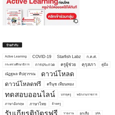
ป้ายกำกับ
COVID-19
Starfish Labz
ก.ค.ศ.
Active Learning
คุรุสภา
ครูผู้ช่วย
คู่มือ
การประกวด
กระทรวงศึกษาธิการ
ดาวน์โหลด
ณัฏฐพล ทีปสุวรรณ
ดาวน์โหลดฟรี
ตรีนุช เทียนทอง
ทดสอบออนไลน์
บรรจุครู
พนักงานราชการ
ภาษาไทย
ภาษาอังกฤษ
ย้ายครู
รับเกียรติบัตรฟรี
ลูกเสือ
วPA
รายงาน