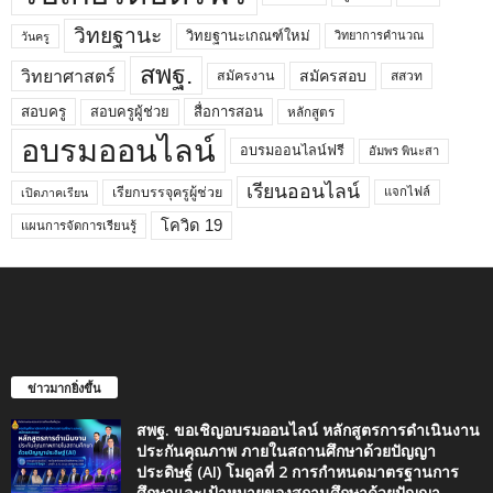
วิทยฐานะ
วิทยฐานะเกณฑ์ใหม่
วิทยาการคำนวณ
วันครู
สพฐ.
วิทยาศาสตร์
สมัครสอบ
สมัครงาน
สสวท
สอบครูผู้ช่วย
สอบครู
สื่อการสอน
หลักสูตร
อบรมออนไลน์
อบรมออนไลน์ฟรี
อัมพร พินะสา
เรียนออนไลน์
เรียกบรรจุครูผู้ช่วย
แจกไฟล์
เปิดภาคเรียน
โควิด 19
แผนการจัดการเรียนรู้
ข่าวมากยิ่งขึ้น
สพฐ. ขอเชิญอบรมออนไลน์ หลักสูตรการดำเนินงาน
ประกันคุณภาพ ภายในสถานศึกษาด้วยปัญญา
ประดิษฐ์ (AI) โมดูลที่ 2 การกำหนดมาตรฐานการ
ศึกษาและเป้าหมายของสถานศึกษาด้วยปัญญา