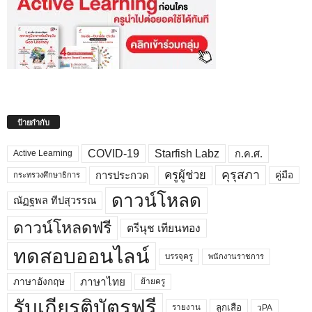
ป้ายกำกับ
COVID-19
Starfish Labz
ก.ค.ศ.
Active Learning
คุรุสภา
ครูผู้ช่วย
คู่มือ
การประกวด
กระทรวงศึกษาธิการ
ดาวน์โหลด
ณัฏฐพล ทีปสุวรรณ
ดาวน์โหลดฟรี
ตรีนุช เทียนทอง
ทดสอบออนไลน์
บรรจุครู
พนักงานราชการ
ภาษาไทย
ภาษาอังกฤษ
ย้ายครู
รับเกียรติบัตรฟรี
ลูกเสือ
วPA
รายงาน