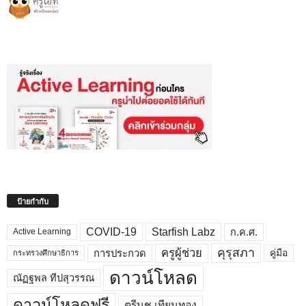
ป้ายกำกับ
COVID-19
Starfish Labz
ก.ค.ศ.
Active Learning
คุรุสภา
ครูผู้ช่วย
คู่มือ
การประกวด
กระทรวงศึกษาธิการ
ดาวน์โหลด
ณัฏฐพล ทีปสุวรรณ
ดาวน์โหลดฟรี
ตรีนุช เทียนทอง