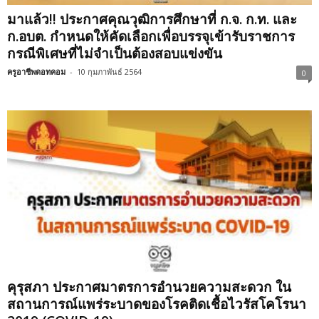
มาแล้ว!! ประกาศคุณวุฒิ​การศึกษา​ที่​ ก.จ.​ ก.ท.​ และ​
ก.อบต.​ กำหนดให้คัดเลือกเพื่อบรรจุ​เข้ารับราชการ
กรณีพิเศษ​ที่ไม่จำเป็นต้องสอบแข่งขัน
ครูอาชีพดอทคอม
-
10 กุมภาพันธ์ 2564
0
คุรุสภา ประกาศมาตรการอำนวยความสะดวก ใน
สถานการณ์แพร่ระบาดของโรคติดเชื้อไวรัสโคโรนา