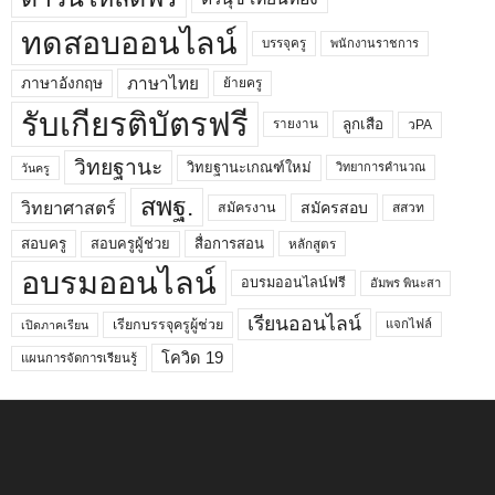
ทดสอบออนไลน์
บรรจุครู
พนักงานราชการ
ภาษาไทย
ภาษาอังกฤษ
ย้ายครู
รับเกียรติบัตรฟรี
ลูกเสือ
วPA
รายงาน
วิทยฐานะ
วิทยฐานะเกณฑ์ใหม่
วิทยาการคำนวณ
วันครู
สพฐ.
วิทยาศาสตร์
สมัครสอบ
สมัครงาน
สสวท
สอบครูผู้ช่วย
สอบครู
สื่อการสอน
หลักสูตร
อบรมออนไลน์
อบรมออนไลน์ฟรี
อัมพร พินะสา
เรียนออนไลน์
เรียกบรรจุครูผู้ช่วย
แจกไฟล์
เปิดภาคเรียน
โควิด 19
แผนการจัดการเรียนรู้