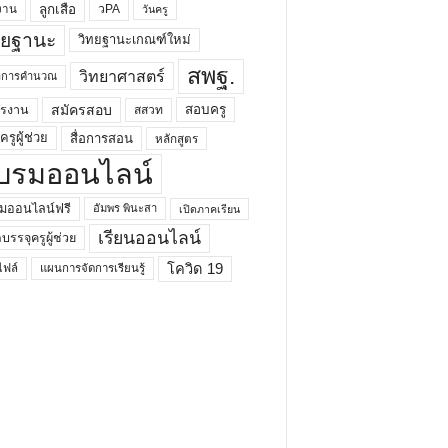
ลูกเสือ
วPA
งาน
วันครู
ทยฐานะ
วิทยฐานะเกณฑ์ใหม่
สพฐ.
วิทยาศาสตร์
ยาการคำนวณ
สมัครสอบ
สอบครู
ครงาน
สสวท
รูผู้ช่วย
สื่อการสอน
หลักสูตร
บรมออนไลน์
มออนไลน์ฟรี
อัมพร พินะสา
เปิดภาคเรียน
เรียนออนไลน์
กบรรจุครูผู้ช่วย
โควิด 19
ฟล์
แผนการจัดการเรียนรู้