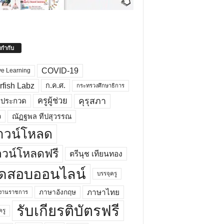
ยกำกับ
COVID-19
ve Learning
rfish Labz
ก.ค.ศ.
กระทรวงศึกษาธิการ
คุรุสภา
ครูผู้ช่วย
รประกวด
อ
ณัฏฐพล ทีปสุวรรณ
าวน์โหลด
วน์โหลดฟรี
ตรีนุช เทียนทอง
ดสอบออนไลน์
บรรจุครู
ภาษาไทย
ภาษาอังกฤษ
กงานราชการ
รับเกียรติบัตรฟรี
ครู