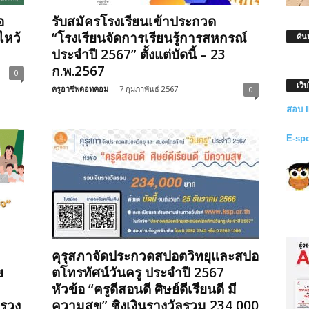
อ
รับสมัครโรงเรียนเข้าประกวด
ไหว้
“โรงเรียนจัดการเรียนรู้การสหกรณ์
ค้น
ประจำปี 2567” ตั้งแต่บัดนี้ – 23
ก.พ.2567
0
เว็
ครูอาชีพดอทคอม
-
7 กุมภาพันธ์ 2567
0
สอบ 
E-sp
คุรุสภาจัดประกวดสปอตวิทยุและสปอ
ย
ตโทรทัศน์วันครู ประจำปี 2567
หัวข้อ “ครูดีสอนดี ศิษย์ดีเรียนดี มี
ทรวง
ความสุข” ชิงเงินรางวัลรวม 234,000