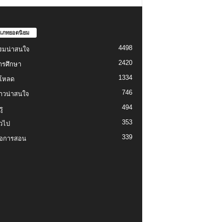
เภทยอดนิยม
4498
รมน่าสนใจ
2420
ารศึกษา
1334
์โหลด
746
งราวน่าสนใจ
494
ู
353
่วไป
339
่อการสอน