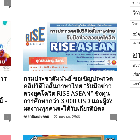
0
ราย
วิ
วิท
สมั
สอบค
อ
อบร
เรีย
การ
กรมประชาสัมพันธ์ ขอเชิญประกวด
คลิปวิดีโอสั้นภาษาไทย “รับมือข่าว
แจกไ
ลวงยุคโควิด RISE ASEAN” ชิงทุน
ี้ –
การศึกษากว่า 3,000 USD และผู้ส่ง
ผลงานทุกคนจะได้รับเกียรติบัตร
ครูอาชีพดอทคอม
-
22 มกราคม 2566
0
0