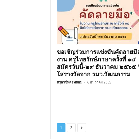
ขอเชิญร่วมการแข่งขันคัดลายมื
งาน ครูไทยรักษ์ภาษาครั้งที่ ๑๔
สมัครวันนี้-๒๙ ธันวาคม ๒๕๖๕ ช
โล่รางวัลจาก รมว.วัฒนธรรม
ครูอาชีพดอทคอม
-
6 ธันวาคม 2565
1
2