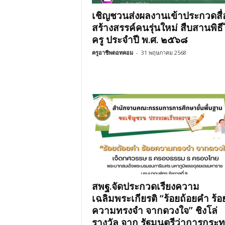
เชิญชวนส่งผลงานเข้าประกวดสื่
สร้างสรรค์คนรุ่นใหม่ สืบสานพิธี
ครู ประจำปี พ.ศ. ๒๕๖๘
ครูอาชีพดอทคอม
-
31 พฤษภาคม 2568
สพฐ.จัดประกวดเรียงความ
เฉลิมพระเกียรติ “ร้อยถ้อยคำ ร้อ
ความทรงจำ จากดวงใจ” ชิงโล่
รางวัล จาก รัฐมนตรีว่าการกระ