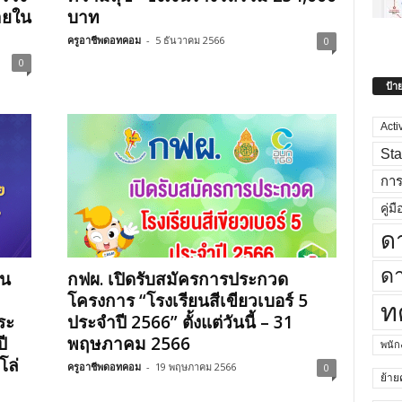
ายใน
บาท
ครูอาชีพดอทคอม
-
5 ธันวาคม 2566
0
0
ป้า
Acti
Sta
กา
คู่มื
ด
ดา
าน
กฟผ. เปิดรับสมัครการประกวด
โครงการ “โรงเรียนสีเขียวเบอร์ 5
ท
ระ
ประจำปี 2566” ตั้งแต่วันนี้ – 31
ี
พฤษภาคม 2566
พนั
โล่
ครูอาชีพดอทคอม
-
19 พฤษภาคม 2566
0
ย้าย