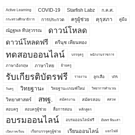
COVID-19
Starfish Labz
ก.ค.ศ.
Active Learning
คุรุสภา
ครูผู้ช่วย
คู่มือ
การประกวด
กระทรวงศึกษาธิการ
ดาวน์โหลด
ณัฏฐพล ทีปสุวรรณ
ดาวน์โหลดฟรี
ตรีนุช เทียนทอง
ทดสอบออนไลน์
บรรจุครู
พนักงานราชการ
ภาษาไทย
ภาษาอังกฤษ
ย้ายครู
รับเกียรติบัตรฟรี
ลูกเสือ
วPA
รายงาน
วิทยฐานะ
วิทยฐานะเกณฑ์ใหม่
วิทยาการคำนวณ
วันครู
สพฐ.
วิทยาศาสตร์
สมัครสอบ
สมัครงาน
สสวท
สอบครูผู้ช่วย
สอบครู
สื่อการสอน
หลักสูตร
อบรมออนไลน์
อบรมออนไลน์ฟรี
อัมพร พินะสา
เรียนออนไลน์
เรียกบรรจุครูผู้ช่วย
แจกไฟล์
เปิดภาคเรียน