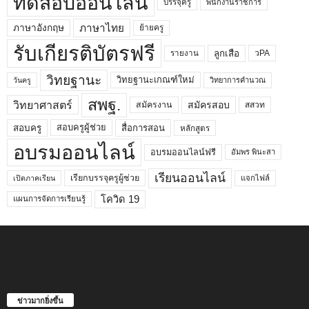
ทดสอบออนไลน์
บรรจุครู
พนักงานราชการ
ภาษาไทย
ภาษาอังกฤษ
ย้ายครู
รับเกียรติบัตรฟรี
ลูกเสือ
วPA
รายงาน
วิทยฐานะ
วิทยฐานะเกณฑ์ใหม่
วิทยาการคำนวณ
วันครู
สพฐ.
วิทยาศาสตร์
สมัครสอบ
สมัครงาน
สสวท
สอบครูผู้ช่วย
สอบครู
สื่อการสอน
หลักสูตร
อบรมออนไลน์
อบรมออนไลน์ฟรี
อัมพร พินะสา
เรียนออนไลน์
เรียกบรรจุครูผู้ช่วย
แจกไฟล์
เปิดภาคเรียน
โควิด 19
แผนการจัดการเรียนรู้
ข่าวมากยิ่งขึ้น