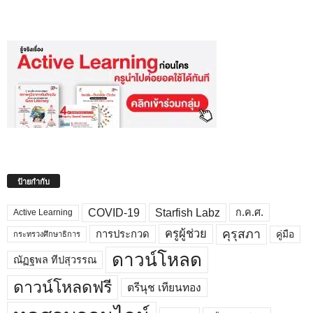
ป้ายกำกับ
COVID-19
Starfish Labz
ก.ค.ศ.
Active Learning
คุรุสภา
ครูผู้ช่วย
คู่มือ
การประกวด
กระทรวงศึกษาธิการ
ดาวน์โหลด
ณัฏฐพล ทีปสุวรรณ
ดาวน์โหลดฟรี
ตรีนุช เทียนทอง