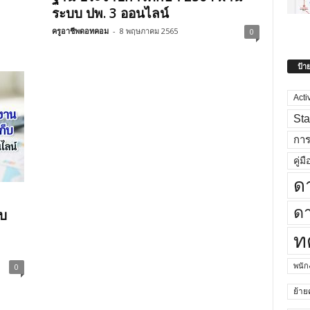
ระบบ ปพ. 3 ออนไลน์
ครูอาชีพดอทคอม
-
8 พฤษภาคม 2565
0
ป้า
Acti
Sta
กา
คู่มื
ด
ดา
บ
ท
พนั
0
ย้าย