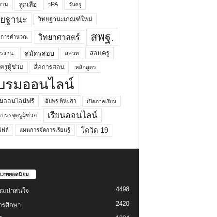
ลูกเสือ
วPA
งาน
วันครู
ทยฐานะ
วิทยฐานะเกณฑ์ใหม่
สพฐ.
วิทยาศาสตร์
ยาการคำนวณ
สมัครสอบ
สอบครู
ครงาน
สสวท
รูผู้ช่วย
สื่อการสอน
หลักสูตร
บรมออนไลน์
มออนไลน์ฟรี
อัมพร พินะสา
เปิดภาคเรียน
เรียนออนไลน์
กบรรจุครูผู้ช่วย
โควิด 19
ฟล์
แผนการจัดการเรียนรู้
เภทยอดนิยม
4498
รมน่าสนใจ
2420
ารศึกษา