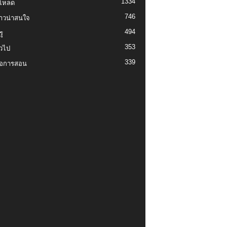
1334
์โหลด
746
งราวน่าสนใจ
494
ู
353
่วไป
339
่อการสอน