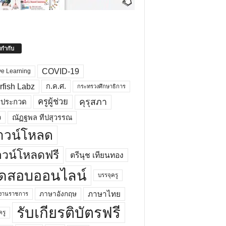
ยกำกับ
COVID-19
ve Learning
rfish Labz
ก.ค.ศ.
กระทรวงศึกษาธิการ
คุรุสภา
ครูผู้ช่วย
รประกวด
อ
ณัฏฐพล ทีปสุวรรณ
าวน์โหลด
วน์โหลดฟรี
ตรีนุช เทียนทอง
ดสอบออนไลน์
บรรจุครู
ภาษาไทย
ภาษาอังกฤษ
กงานราชการ
รับเกียรติบัตรฟรี
ครู