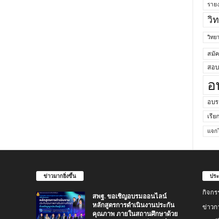
ราย
วิ
วิท
สมั
สอบค
อ
อบร
เรีย
แจกไ
ข่าวมากยิ่งขึ้น
ประ
กิจกร
สพฐ. ขอเชิญอบรมออนไลน์
หลักสูตรการดำเนินงานประกัน
ข่าวก
คุณภาพ ภายในสถานศึกษาด้วย