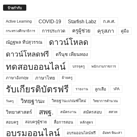
ป้ายกำกับ
COVID-19
Starfish Labz
ก.ค.ศ.
Active Learning
คุรุสภา
ครูผู้ช่วย
คู่มือ
การประกวด
กระทรวงศึกษาธิการ
ดาวน์โหลด
ณัฏฐพล ทีปสุวรรณ
ดาวน์โหลดฟรี
ตรีนุช เทียนทอง
ทดสอบออนไลน์
บรรจุครู
พนักงานราชการ
ภาษาไทย
ภาษาอังกฤษ
ย้ายครู
รับเกียรติบัตรฟรี
ลูกเสือ
วPA
รายงาน
วิทยฐานะ
วิทยฐานะเกณฑ์ใหม่
วิทยาการคำนวณ
วันครู
สพฐ.
วิทยาศาสตร์
สมัครสอบ
สมัครงาน
สสวท
สอบครูผู้ช่วย
สอบครู
สื่อการสอน
หลักสูตร
อบรมออนไลน์
อบรมออนไลน์ฟรี
อัมพร พินะสา